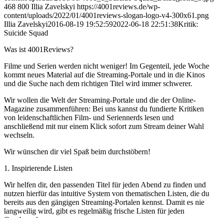
468
800
Illia Zavelskyi
https://4001reviews.de/wp-
content/uploads/2022/01/4001reviews-slogan-logo-v4-300x61.png
Illia Zavelskyi
2016-08-19 19:52:59
2022-06-18 22:51:38
Kritik:
Suicide Squad
Was ist 4001Reviews?
Filme und Serien werden nicht weniger! Im Gegenteil, jede Woche
kommt neues Material auf die Streaming-Portale und in die Kinos
und die Suche nach dem richtigen Titel wird immer schwerer.
Wir wollen die Welt der Streaming-Portale und die der Online-
Magazine zusammenführen: Bei uns kannst du fundierte Kritiken
von leidenschaftlichen Film- und Seriennerds lesen und
anschließend mit nur einem Klick sofort zum Stream deiner Wahl
wechseln.
Wir wünschen dir viel Spaß beim durchstöbern!
1. Inspirierende Listen
Wir helfen dir, den passenden Titel für jeden Abend zu finden und
nutzen hierfür das intuitive System von thematischen Listen, die du
bereits aus den gängigen Streaming-Portalen kennst. Damit es nie
langweilig wird, gibt es regelmäßig frische Listen für jeden