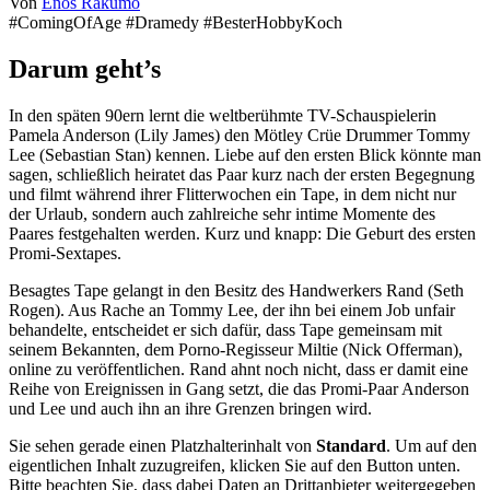
Von
Enos Rakumo
#ComingOfAge #Dramedy #BesterHobbyKoch
Darum geht’s
In den späten 90ern lernt die weltberühmte TV-Schauspielerin
Pamela Anderson (Lily James) den Mötley Crüe Drummer Tommy
Lee (Sebastian Stan) kennen. Liebe auf den ersten Blick könnte man
sagen, schließlich heiratet das Paar kurz nach der ersten Begegnung
und filmt während ihrer Flitterwochen ein Tape, in dem nicht nur
der Urlaub, sondern auch zahlreiche sehr intime Momente des
Paares festgehalten werden. Kurz und knapp: Die Geburt des ersten
Promi-Sextapes.
Besagtes Tape gelangt in den Besitz des Handwerkers Rand (Seth
Rogen). Aus Rache an Tommy Lee, der ihn bei einem Job unfair
behandelte, entscheidet er sich dafür, dass Tape gemeinsam mit
seinem Bekannten, dem Porno-Regisseur Miltie (Nick Offerman),
online zu veröffentlichen. Rand ahnt noch nicht, dass er damit eine
Reihe von Ereignissen in Gang setzt, die das Promi-Paar Anderson
und Lee und auch ihn an ihre Grenzen bringen wird.
Sie sehen gerade einen Platzhalterinhalt von
Standard
. Um auf den
eigentlichen Inhalt zuzugreifen, klicken Sie auf den Button unten.
Bitte beachten Sie, dass dabei Daten an Drittanbieter weitergegeben