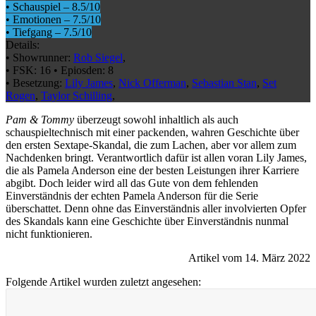
•
Schauspiel
–
8.5
/10
•
Emotionen
–
7.5
/10
•
Tiefgang
–
7.5
/10
Details:
•
Showrunner:
Rob Siegel
,
•
FSK:
16
•
Epiosden:
8
•
Besetzung:
Lily James
,
Nick Offerman
,
Sebastian Stan
,
Set
Rogen
,
Taylor Schilling
,
Pam & Tommy
überzeugt sowohl inhaltlich als auch
schauspieltechnisch mit einer packenden, wahren Geschichte über
den ersten Sextape-Skandal, die zum Lachen, aber vor allem zum
Nachdenken bringt. Verantwortlich dafür ist allen voran Lily James,
die als Pamela Anderson eine der besten Leistungen ihrer Karriere
abgibt. Doch leider wird all das Gute von dem fehlenden
Einverständnis der echten Pamela Anderson für die Serie
überschattet. Denn ohne das Einverständnis aller involvierten Opfer
des Skandals kann eine Geschichte über Einverständnis nunmal
nicht funktionieren.
Artikel vom 14. März 2022
Folgende Artikel wurden zuletzt angesehen: