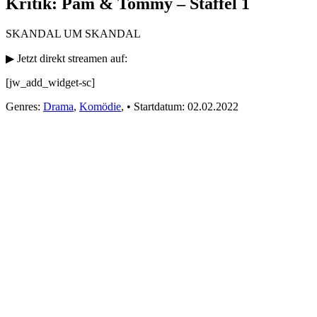
Kritik: Pam & Tommy – Staffel 1
SKANDAL UM SKANDAL
▶ Jetzt direkt streamen auf:
[jw_add_widget-sc]
Genres:
Drama
,
Komödie
,
•
Startdatum:
02.02.2022