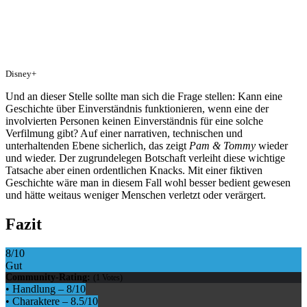
Disney+
Und an dieser Stelle sollte man sich die Frage stellen: Kann eine
Geschichte über Einverständnis funktionieren, wenn eine der
involvierten Personen keinen Einverständnis für eine solche
Verfilmung gibt? Auf einer narrativen, technischen und
unterhaltenden Ebene sicherlich, das zeigt
Pam & Tommy
wieder
und wieder. Der zugrundelegen Botschaft verleiht diese wichtige
Tatsache aber einen ordentlichen Knacks. Mit einer fiktiven
Geschichte wäre man in diesem Fall wohl besser bedient gewesen
und hätte weitaus weniger Menschen verletzt oder verärgert.
Fazit
8
/10
Gut
Community-Rating:
(
1
Votes)
•
Handlung
–
8
/10
•
Charaktere
–
8.5
/10