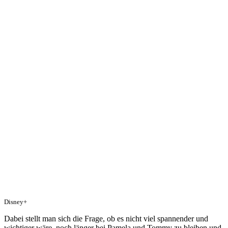
Disney+
Dabei stellt man sich die Frage, ob es nicht viel spannender und
wichtiger wäre, noch länger bei Pamela und Tommy zu bleiben und