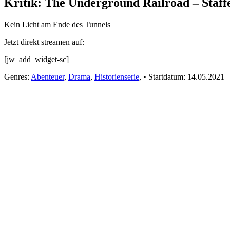
Kritik: The Underground Railroad – Staffe
Kein Licht am Ende des Tunnels
Jetzt direkt streamen auf:
[jw_add_widget-sc]
Genres:
Abenteuer
,
Drama
,
Historienserie
,
•
Startdatum:
14.05.2021