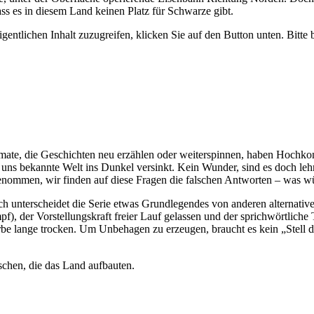
ass es in diesem Land keinen Platz für Schwarze gibt.
gentlichen Inhalt zuzugreifen, klicken Sie auf den Button unten. Bitte
rmate, die Geschichten neu erzählen oder weiterspinnen, haben Hochko
e uns bekannte Welt ins Dunkel versinkt. Kein Wunder, sind es doch l
nommen, wir finden auf diese Fragen die falschen Antworten – was wü
ch unterscheidet die Serie etwas Grundlegendes von anderen alternative
f), der Vorstellungskraft freier Lauf gelassen und der sprichwörtliche 
rbe lange trocken. Um Unbehagen zu erzeugen, braucht es kein „Stell d
chen, die das Land aufbauten.