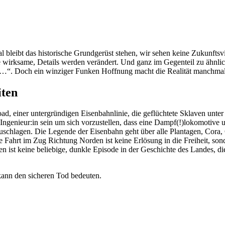
l bleibt das historische Grundgerüst stehen, wir sehen keine Zukunftsvi
he wirksame, Details werden verändert. Und ganz im Gegenteil zu ähnli
en…“. Doch ein winziger Funken Hoffnung macht die Realität manchmal 
iten
 einer untergründigen Eisenbahnlinie, die geflüchtete Sklaven unter d
genieur:in sein um sich vorzustellen, dass eine Dampf(!)lokomotive un
fzuschlagen. Die Legende der Eisenbahn geht über alle Plantagen, Cor
e Fahrt im Zug Richtung Norden ist keine Erlösung in die Freiheit, so
en ist keine beliebige, dunkle Episode in der Geschichte des Landes, d
kann den sicheren Tod bedeuten.