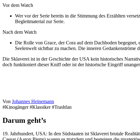
Vor dem Watch
Wer vor der Serie bereits in die Stimmung des Erzählten verset
Begleitmaterial zur Serie.
Nach dem Watch
Die Rolle von Grace, der Cora auf dem Dachboden begegnet, ex
Seelenwelt sichtbar zu machen. Die inneren Gedankenströme de
Die Sklaverei ist in der Geschichte der USA kein historisches Narrati
doch funktioniert dieser Kniff oder ist der historische Eingriff unang
Von
Johannes Heinemann
#Kinogänger #Klassiker #Trashfan
Darum geht’s
19. Jahrhundert, USA: In den Südstaaten ist Sklaverei brutale Reali
Caesar (Aaron Pierre) wagen es trotzdem und besteigen die mysteriös