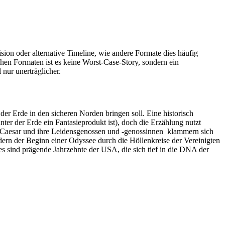
sion oder alternative Timeline, wie andere Formate dies häufig
chen Formaten ist es keine Worst-Case-Story, sondern ein
nur unerträglicher.
er Erde in den sicheren Norden bringen soll. Eine historisch
ter der Erde ein Fantasieprodukt ist), doch die Erzählung nutzt
a, Caesar und ihre Leidensgenossen und -genossinnen klammern sich
ndern der Beginn einer Odyssee durch die Höllenkreise der Vereinigten
ies sind prägende Jahrzehnte der USA, die sich tief in die DNA der