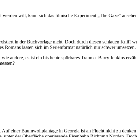
zt werden will, kann sich das filmische Experiment „The Gaze“ ansehen
istiert in der Buchvorlage nicht. Doch durch diesen schlauen Kniff wu
s Romans lassen sich im Serienformat natürlich nur schwer umsetzen.
v wie andere, es ist ein bis heute spürbares Trauma. Barry Jenkins erzä
emessen?
tät. Auf einer Baumwollplantage in Georgia ist an Flucht nicht zu denk
e, unter der Oberfläche operierende Eisenbahn Richtung Norden. Doch 