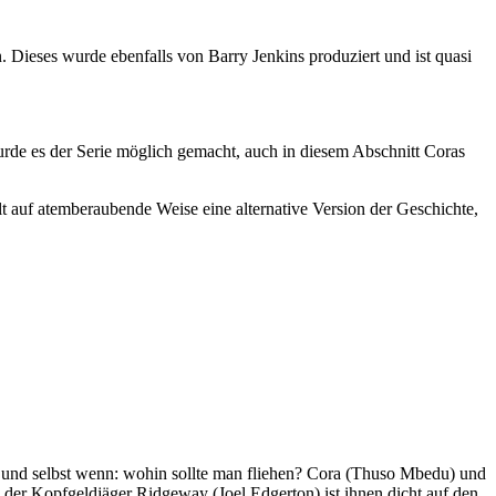
. Dieses wurde ebenfalls von Barry Jenkins produziert und ist quasi
rde es der Serie möglich gemacht, auch in diesem Abschnitt Coras
hlt auf atemberaubende Weise eine alternative Version der Geschichte,
en und selbst wenn: wohin sollte man fliehen? Cora (Thuso Mbedu) und
der Kopfgeldjäger Ridgeway (Joel Edgerton) ist ihnen dicht auf den