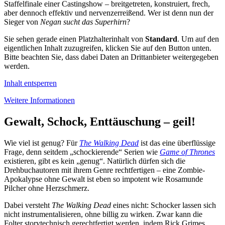
Staffelfinale einer Castingshow – breitgetreten, konstruiert, frech,
aber dennoch effektiv und nervenzerreißend. Wer ist denn nun der
Sieger von
Negan sucht das Superhirn
?
Sie sehen gerade einen Platzhalterinhalt von
Standard
. Um auf den
eigentlichen Inhalt zuzugreifen, klicken Sie auf den Button unten.
Bitte beachten Sie, dass dabei Daten an Drittanbieter weitergegeben
werden.
Inhalt entsperren
Weitere Informationen
Gewalt, Schock, Enttäuschung – geil!
Wie viel ist genug? Für
The Walking Dead
ist das eine überflüssige
Frage, denn seitdem „schockierende“ Serien wie
Game of Thrones
existieren, gibt es kein „genug“. Natürlich dürfen sich die
Drehbuchautoren mit ihrem Genre rechtfertigen – eine Zombie-
Apokalypse ohne Gewalt ist eben so impotent wie Rosamunde
Pilcher ohne Herzschmerz.
Dabei versteht
The Walking Dead
eines nicht: Schocker lassen sich
nicht instrumentalisieren, ohne billig zu wirken. Zwar kann die
Folter storytechnisch gerechtfertigt werden, indem Rick Grimes