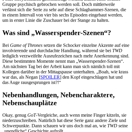
Gruppe psychisch gebrochen werden soll. Doch mittlerweile
verlässt sich die Serie zu sehr auf diese Schlaghammer-Szenen, die
in einem Intervall von vier bis sechs Episoden eingebaut werden,
um in erster Linie die Zuschauer bei der Stange zu halten.
Was sind „Wasserspender-Szenen“?
Bei
Game of Thrones
setzen die Schocker einzelne Akzente auf eine
involvierende und durchdachte Handlung, während sie bei
TWD
lediglich verzweifelte Ausrufezeichen nach mehr Anerkennung sind.
Diese bestimmten Momente nennt man „Wasserspender-Szenen“.
Am nächsten Tag bei der Arbeit kann man sich nämlich toll mit
Kollegen darüber in der Mittagspause unterhalten. „Boah, wie krass
war das, als Negan [
SPOILER
] den Kopf eingeschlagen hat und
das Auge rausgesprungen ist?!“
Nebenhandlungen, Nebencharaktere,
Nebenschauplätze
Okay, genug
GoT
-Vergleiche, auch wenn meine Finger kitzeln, sie
niederzuschreiben. Natürlich hat diese Serie ganz andere Ziele und
Schwerpunkte. Dann schauen wir uns doch mal an, wie
TWD
seine
„unendliche“ Geschichte aufrollt.