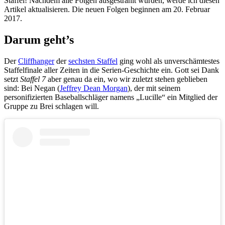
Staffel! Nachdem alle Folgen ausgestrahlt wurden, werde ich diesen
Artikel aktualisieren. Die neuen Folgen beginnen am 20. Februar
2017.
Darum geht’s
Der
Cliffhanger
der
sechsten Staffel
ging wohl als unverschämtestes
Staffelfinale aller Zeiten in die Serien-Geschichte ein. Gott sei Dank
setzt
Staffel 7
aber genau da ein, wo wir zuletzt stehen geblieben
sind: Bei Negan (
Jeffrey Dean Morgan
), der mit seinem
personifizierten Baseballschläger namens „Lucille“ ein Mitglied der
Gruppe zu Brei schlagen will.