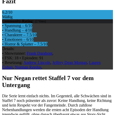
Fazit
6.2
/10
Mäßig
Community-Rating:
(
2
Votes)
•
Spannung
–
6
/10
•
Handlung
–
4
/10
•
Charaktere
–
7.5
/10
•
Emotionen
–
6
/10
•
Horror & Splatter
–
7.5
/10
Details:
•
Showrunner:
Frank Darabont
,
•
FSK:
18
•
Epiosden:
91
•
Besetzung:
Andrew Lincoln
,
Jeffrey Dean Morgan
,
Lauren
Cohan
,
Norman Reedus
,
Nur Negan rettet Staffel 7 vor dem
Untergang
Die Serie lernt einfach nichts. Im Gegenteil, alle Schwächen sind in
Staffel 7 noch präsenter als zuvor: Keine Handlung, keine Richtung
und kein Respekt vor der Fangemeinde. Durch zahllose
Nebenhandlungen werden die ersten acht Episoden der Handlung
irgendwie gefüllt, ohne danach überhaupt etwas aus Story-Sicht