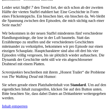
Leider setzt
Staffel 7
den Trend fort, der sich schon ab der zweiten
Hälfte der vierten Staffel etabliert hat: Eine Geschichte in Form
eines Flickenteppichs. Ein bisschen hier, ein bisschen da. Wo bleibt
die Spannung zwischen den Episoden, die mich süchtig nach einer
Serie macht?
Wir bekommen in der neuen Staffel mindestens fünf verschiedene
Handlungsstränge, die lose in der Luft baumeln. Statt das
Erzähltempo zu straffen und die verschiedenen Geschichten
miteinander zu verknüpfen, bekommen wir pro Episode nur einen
einzigen Schauplatz. Hauptcharaktere sind also oft drei bis vier
Episoden völlig vergessen, bis sie plötzlich wieder auftauchen. Die
Dynamik der Geschichte steht still wie ein abgeschlossener
Drahtesel mit einem Platten.
Screenjunkies
beschreiben mit ihrem „Honest Trailer“ die Probleme
von
The Walking Dead
mit Humor:
Sie sehen gerade einen Platzhalterinhalt von
Standard
. Um auf den
eigentlichen Inhalt zuzugreifen, klicken Sie auf den Button unten.
Bitte beachten Sie, dass dabei Daten an Drittanbieter weitergegeben
werden.
Inhalt entsperren