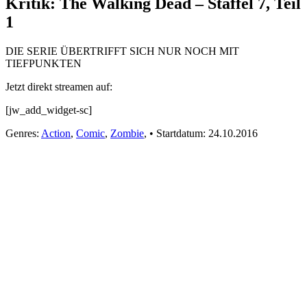
Kritik: The Walking Dead – Staffel 7, Teil
1
DIE SERIE ÜBERTRIFFT SICH NUR NOCH MIT
TIEFPUNKTEN
Jetzt direkt streamen auf:
[jw_add_widget-sc]
Genres:
Action
,
Comic
,
Zombie
,
•
Startdatum:
24.10.2016