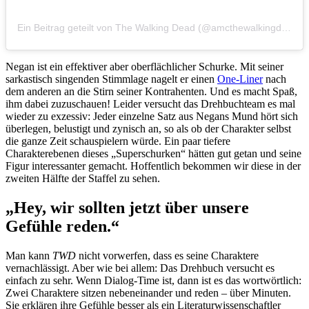
Ein Beitrag geteilt von The Walking Dead (@amcthewalkingdead)
Negan ist ein effektiver aber oberflächlicher Schurke. Mit seiner
sarkastisch singenden Stimmlage nagelt er einen
One-Liner
nach
dem anderen an die Stirn seiner Kontrahenten. Und es macht Spaß,
ihm dabei zuzuschauen! Leider versucht das Drehbuchteam es mal
wieder zu exzessiv: Jeder einzelne Satz aus Negans Mund hört sich
überlegen, belustigt und zynisch an, so als ob der Charakter selbst
die ganze Zeit schauspielern würde. Ein paar tiefere
Charakterebenen dieses „Superschurken“ hätten gut getan und seine
Figur interessanter gemacht. Hoffentlich bekommen wir diese in der
zweiten Hälfte der Staffel zu sehen.
„Hey, wir sollten jetzt über unsere
Gefühle reden.“
Man kann
TWD
nicht vorwerfen, dass es seine Charaktere
vernachlässigt. Aber wie bei allem: Das Drehbuch versucht es
einfach zu sehr. Wenn Dialog-Time ist, dann ist es das wortwörtlich:
Zwei Charaktere sitzen nebeneinander und reden – über Minuten.
Sie erklären ihre Gefühle besser als ein Literaturwissenschaftler