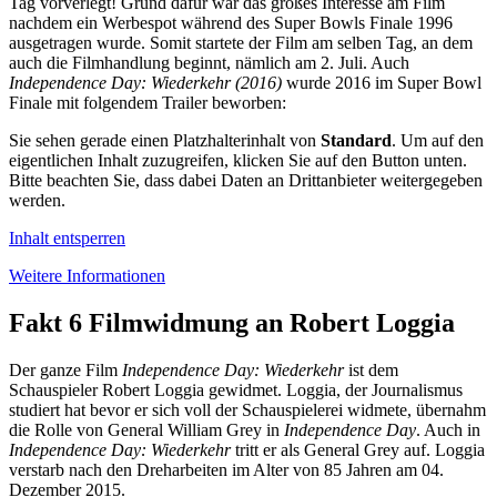
Tag vorverlegt! Grund dafür war das großes Interesse am Film
nachdem ein Werbespot während des Super Bowls Finale 1996
ausgetragen wurde. Somit startete der Film am selben Tag, an dem
auch die Filmhandlung beginnt, nämlich am 2. Juli. Auch
Independence Day: Wiederkehr (2016)
wurde 2016 im Super Bowl
Finale mit folgendem Trailer beworben:
Sie sehen gerade einen Platzhalterinhalt von
Standard
. Um auf den
eigentlichen Inhalt zuzugreifen, klicken Sie auf den Button unten.
Bitte beachten Sie, dass dabei Daten an Drittanbieter weitergegeben
werden.
Inhalt entsperren
Weitere Informationen
Fakt 6
Filmwidmung an Robert Loggia
Der ganze Film
Independence Day: Wiederkehr
ist dem
Schauspieler Robert Loggia gewidmet. Loggia, der Journalismus
studiert hat bevor er sich voll der Schauspielerei widmete, übernahm
die Rolle von General William Grey in
Independence Day
. Auch in
Independence Day: Wiederkehr
tritt er als General Grey auf. Loggia
verstarb nach den Dreharbeiten im Alter von 85 Jahren am 04.
Dezember 2015.