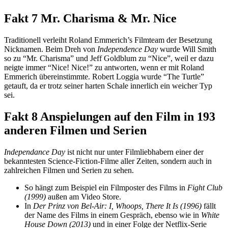
Fakt 7
Mr. Charisma & Mr. Nice
Traditionell verleiht Roland Emmerich’s Filmteam der Besetzung
Nicknamen. Beim Dreh von
Independence Day
wurde Will Smith
so zu “Mr. Charisma” und Jeff Goldblum zu “Nice”, weil er dazu
neigte immer “Nice! Nice!” zu antworten, wenn er mit Roland
Emmerich übereinstimmte. Robert Loggia wurde “The Turtle”
getauft, da er trotz seiner harten Schale innerlich ein weicher Typ
sei.
Fakt 8
Anspielungen auf den Film in 193
anderen Filmen und Serien
Independance Day
ist nicht nur unter Filmliebhabern einer der
bekanntesten Science-Fiction-Filme aller Zeiten, sondern auch in
zahlreichen Filmen und Serien zu sehen.
So hängt zum Beispiel ein Filmposter des Films in
Fight Club
(1999)
außen am Video Store.
In
Der Prinz von Bel-Air: I, Whoops, There It Is (1996)
fällt
der Name des Films in einem Gespräch, ebenso wie in
White
House Down (2013)
und in einer Folge der Netflix-Serie