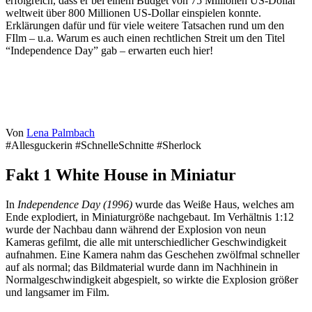
erfolgreich, dass er bei einem Budget von 75 Millionen US-Dollar
weltweit über 800 Millionen US-Dollar einspielen konnte.
Erklärungen dafür und für viele weitere Tatsachen rund um den
FIlm – u.a. Warum es auch einen rechtlichen Streit um den Titel
“Independence Day” gab – erwarten euch hier!
Von
Lena Palmbach
#Allesguckerin #SchnelleSchnitte #Sherlock
Fakt 1
White House in Miniatur
In
Independence Day (1996)
wurde das Weiße Haus, welches am
Ende explodiert, in Miniaturgröße nachgebaut. Im Verhältnis 1:12
wurde der Nachbau dann während der Explosion von neun
Kameras gefilmt, die alle mit unterschiedlicher Geschwindigkeit
aufnahmen. Eine Kamera nahm das Geschehen zwölfmal schneller
auf als normal; das Bildmaterial wurde dann im Nachhinein in
Normalgeschwindigkeit abgespielt, so wirkte die Explosion größer
und langsamer im Film.