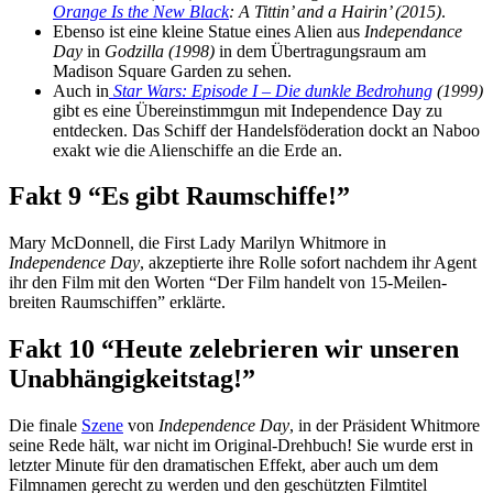
Orange Is the New Black
: A Tittin’ and a Hairin’ (2015)
.
Ebenso ist eine kleine Statue eines Alien aus
Independance
Day
in
Godzilla (1998)
in dem Übertragungsraum am
Madison Square Garden zu sehen.
Auch in
Star Wars: Episode I – Die dunkle Bedrohung
(1999)
gibt es eine Übereinstimmgun mit Independence Day zu
entdecken. Das Schiff der Handelsföderation dockt an Naboo
exakt wie die Alienschiffe an die Erde an.
Fakt 9
“Es gibt Raumschiffe!”
Mary McDonnell, die First Lady Marilyn Whitmore in
Independence Day
, akzeptierte ihre Rolle sofort nachdem ihr Agent
ihr den Film mit den Worten “Der Film handelt von 15-Meilen-
breiten Raumschiffen” erklärte.
Fakt 10
“Heute zelebrieren wir unseren
Unabhängigkeitstag!”
Die finale
Szene
von
Independence Day
, in der Präsident Whitmore
seine Rede hält, war nicht im Original-Drehbuch! Sie wurde erst in
letzter Minute für den dramatischen Effekt, aber auch um dem
Filmnamen gerecht zu werden und den geschützten Filmtitel