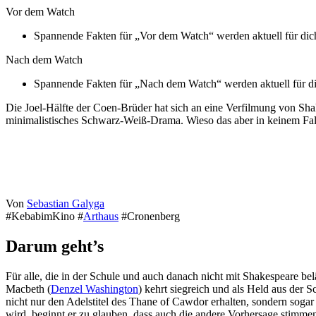
Vor dem Watch
Spannende Fakten für „Vor dem Watch“ werden aktuell für dich 
Nach dem Watch
Spannende Fakten für „Nach dem Watch“ werden aktuell für dich
Die Joel-Hälfte der Coen-Brüder hat sich an eine Verfilmung von S
minimalistisches Schwarz-Weiß-Drama. Wieso das aber in keinem Fall g
Von
Sebastian Galyga
#KebabimKino #
Arthaus
#Cronenberg
Darum geht’s
Für alle, die in der Schule und auch danach nicht mit Shakespeare bel
Macbeth (
Denzel Washington
) kehrt siegreich und als Held aus der
nicht nur den Adelstitel des Thane of Cawdor erhalten, sondern soga
wird, beginnt er zu glauben, dass auch die andere Vorhersage stimm