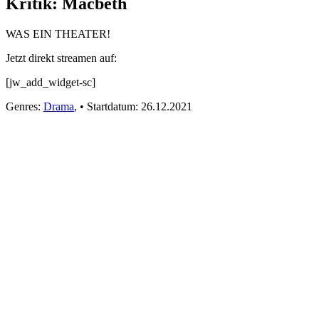
Kritik: Macbeth
WAS EIN THEATER!
Jetzt direkt streamen auf:
[jw_add_widget-sc]
Genres:
Drama
,
•
Startdatum:
26.12.2021