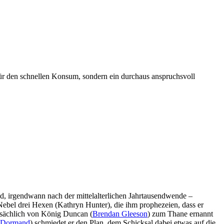
r den schnellen Konsum, sondern ein durchaus anspruchsvoll
and, irgendwann nach der mittelalterlichen Jahrtausendwende –
Nebel drei Hexen (Kathryn Hunter), die ihm prophezeien, dass er
atsächlich von König Duncan (
Brendan Gleeson
) zum Thane ernannt
cDormand
) schmiedet er den Plan, dem Schicksal dabei etwas auf die