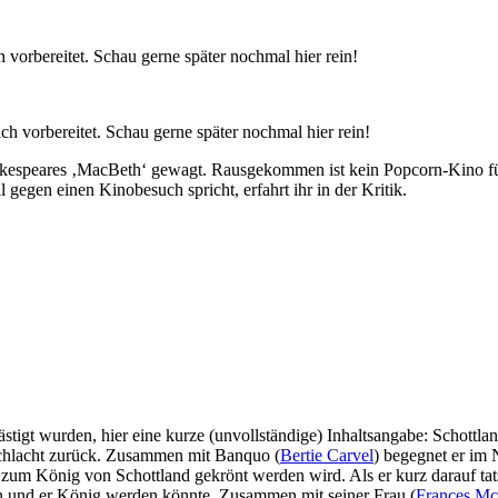
vorbereitet. Schau gerne später nochmal hier rein!
 vorbereitet. Schau gerne später nochmal hier rein!
hakespeares ‚MacBeth‘ gewagt. Rausgekommen ist kein Popcorn-Kino fü
egen einen Kinobesuch spricht, erfahrt ihr in der Kritik.
ästigt wurden, hier eine kurze (unvollständige) Inhaltsangabe: Schottl
 Schlacht zurück. Zusammen mit Banquo (
Bertie Carvel
) begegnet er im 
r zum König von Schottland gekrönt werden wird. Als er kurz darauf t
en und er König werden könnte. Zusammen mit seiner Frau (
Frances M