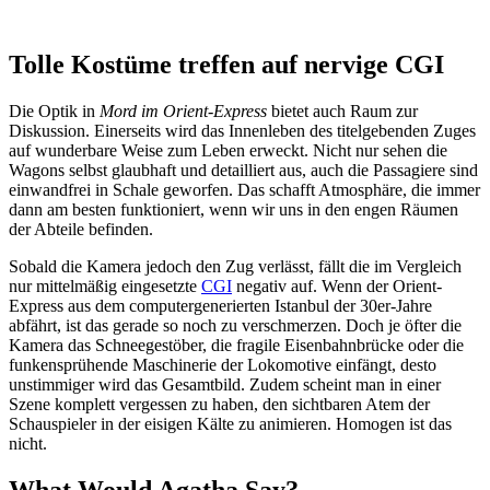
Tolle Kostüme treffen auf nervige CGI
Die Optik in
Mord im Orient-Express
bietet auch Raum zur
Diskussion. Einerseits wird das Innenleben des titelgebenden Zuges
auf wunderbare Weise zum Leben erweckt. Nicht nur sehen die
Wagons selbst glaubhaft und detailliert aus, auch die Passagiere sind
einwandfrei in Schale geworfen. Das schafft Atmosphäre, die immer
dann am besten funktioniert, wenn wir uns in den engen Räumen
der Abteile befinden.
Sobald die Kamera jedoch den Zug verlässt, fällt die im Vergleich
nur mittelmäßig eingesetzte
CGI
negativ auf. Wenn der Orient-
Express aus dem computergenerierten Istanbul der 30er-Jahre
abfährt, ist das gerade so noch zu verschmerzen. Doch je öfter die
Kamera das Schneegestöber, die fragile Eisenbahnbrücke oder die
funkensprühende Maschinerie der Lokomotive einfängt, desto
unstimmiger wird das Gesamtbild. Zudem scheint man in einer
Szene komplett vergessen zu haben, den sichtbaren Atem der
Schauspieler in der eisigen Kälte zu animieren. Homogen ist das
nicht.
What Would Agatha Say?