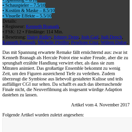
•
Schauspieler
–
7.5
/10
•
Kostüm & Maske
–
8.5
/10
•
Visuelle Effekte
–
5.5
/10
Details:
•
Regisseur:
Kenneth Branagh
,
•
FSK:
12
•
Filmlänge:
114 Min.
•
Besetzung:
Daisy Ridley
,
Johnny Depp
,
Josh Gad
,
Judi Dench
,
Kenneth Branagh
,
Michelle Pfeiffer
,
Penélope Cruz
,
Willem Dafoe
,
Das mit Spannung erwartete Remake fällt ernüchternd aus: zwar ist
Kenneth Branagh als Hercule Poirot eine wahre Freude, aber die zu
sprunghaft erzählte Handlung verwirrt eher, als dass sie zum
Mitraten animiert. Das großartige Ensemble bekommt zu wenig
Zeit, um den Figuren ausreichend Tiefe zu verleihen. Zudem
überzeugt die Symbiose aus liebevoll gestalteter Kulisse und teils
auffälliger CGI nur selten. Da schafft es auch das überraschende
Finale nicht, die Neuverfilmung als insgesamt würdige Adaption
dastehen zu lassen.
Artikel vom 4. November 2017
Folgende Artikel wurden zuletzt angesehen: