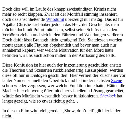
Doch dies will im Laufe des knapp zweistündigen Krimis nicht
mehr so recht klappen. Zwar ist der Mordfall stimmig inszeniert,
doch das anschließende
Whodunit
überzeugt nur mäßig. Das ist für
Agatha-Christie-Liebhaber jedoch das Herz der Geschichte: man
möchte doch mit Poirot miträtseln, selbst seine Schlüsse aus den
Verhören ziehen und sich in den Fährten und Wendungen verlieren.
Doch dafür lässt Branagh nicht genügend Zeit. Stattdessen werden
montageartig alle Figuren abgehandelt und bevor man auch nur
annähernd kapiert, wer welche Motivation für den Mord hätte,
befinden wir uns auch schon mitten in der Auflösung des Falls.
Diese Konfusion ist hier auch der Inszenierung geschuldet: anstatt
die Theorien und Szenarien rückblendenartig auszuspielen, werden
diese oft nur in Dialogen geschildert. Hier verliert der Zuschauer vor
lauter Namen schnell den Überblick und hat in der nächsten
Szene
schon wieder vergessen, wer welche Funktion inne hatte. Hätten die
Macher hier ein wenig öfter mit einer visuelleren Lösung gearbeitet,
würde das Miträtseln wesentlich besser funktionieren.
Sherlock
hat
längst gezeigt, wie so etwas richtig geht…
In diesem Film wird viel geredet. ‚Show, don’t tell‘ gilt hier leider
nicht.