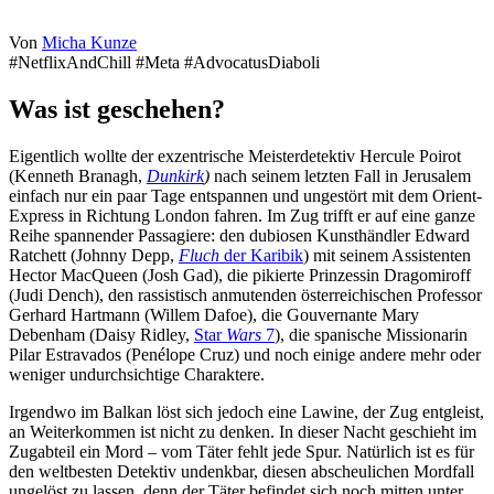
Von
Micha Kunze
#NetflixAndChill #Meta #AdvocatusDiaboli
Was ist geschehen?
Eigentlich wollte der exzentrische Meisterdetektiv Hercule Poirot
(Kenneth Branagh,
Dunkirk
)
nach seinem letzten Fall in Jerusalem
einfach nur ein paar Tage entspannen und ungestört mit dem Orient-
Express in Richtung London fahren. Im Zug trifft er auf eine ganze
Reihe spannender Passagiere: den dubiosen Kunsthändler Edward
Ratchett (Johnny Depp,
Fluch
der Karibik
) mit seinem Assistenten
Hector MacQueen (Josh Gad), die pikierte Prinzessin Dragomiroff
(Judi Dench), den rassistisch anmutenden österreichischen Professor
Gerhard Hartmann (Willem Dafoe), die Gouvernante Mary
Debenham (Daisy Ridley,
Star
Wars
7
), die spanische Missionarin
Pilar Estravados (Penélope Cruz) und noch einige andere mehr oder
weniger undurchsichtige Charaktere.
Irgendwo im Balkan löst sich jedoch eine Lawine, der Zug entgleist,
an Weiterkommen ist nicht zu denken. In dieser Nacht geschieht im
Zugabteil ein Mord – vom Täter fehlt jede Spur. Natürlich ist es für
den weltbesten Detektiv undenkbar, diesen abscheulichen Mordfall
ungelöst zu lassen, denn der Täter befindet sich noch mitten unter