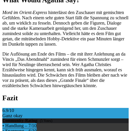
Mord im Orient-Express
hinterlässt den Zuschauer mit gemischten
Gefühlen. Nach einem sehr guten Start fällt die Spannung zu schnell
ab, um wirklich zu fesseln. Dennoch geben die Figuren, Dialoge
und die starke Kameraarbeit genügend her, um den Zuschauer
zumindest solide zu unterhalten. Vielleicht hätte es dem Film gut
getan, die miträtselnden Hobby-Detektive ein paar Minuten länger
im Dunkeln tappen zu lassen.
Die Auflösung am Ende des Films – die mit ihrer Anlehnung an da
Vincis „Das Abendmahl“ zumindest für einen Schmunzler sorgt –
wird für Neulinge überraschend sein. Wer Agatha Christies
Erzählweise hingegen kennt, kann sich früh ausmalen, worauf es
hinauslaufen wird. Die Schwächen des Films bleiben aber nach wie
vor zu präsent, als dass dieses „Grande Finale“ über die
erzählerischen Schwächen hinwegtäuschen könnte.
Fazit
6.9
/10
Ganz okay
Community-Rating:
(
5
Votes)
•
Handlung
–
7
/10
•
Spannung
–
6
/10