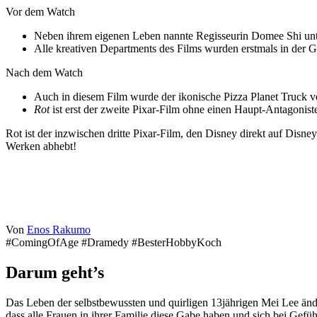
Vor dem Watch
Neben ihrem eigenen Leben nannte Regisseurin Domee Shi unte
Alle kreativen Departments des Films wurden erstmals in der Ge
Nach dem Watch
Auch in diesem Film wurde der ikonische Pizza Planet Truck ver
Rot
ist erst der zweite Pixar-Film ohne einen Haupt-Antagonist
Rot ist der inzwischen dritte Pixar-Film, den Disney direkt auf Disn
Werken abhebt!
Von
Enos Rakumo
#ComingOfAge #Dramedy #BesterHobbyKoch
Darum geht’s
Das Leben der selbstbewussten und quirligen 13jährigen Mei Lee änder
dass alle Frauen in ihrer Familie diese Gabe haben und sich bei Gefü