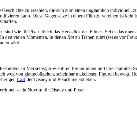
Geschichte zu erzählen, die sich zum einen unglaublich individuell, zu
tifizieren kann. Diese Gegensätze in einem Film zu vereinen ist kein 
schaffen.
t, sind wie für Pixar üblich das Herzstück des Filmes. Sei es das une
In den vielen Momenten, in denen
Rot
zu Tränen rührt (sei es vor Freu
inden wird.
t besonders an Mei selbst, sowie ihren Freundinnen und ihrer Familie. 
ch weg von glattgebügelten, scheinbar makellosen Figuren bewegt. He
isherigen
Cast
der Disney und Pixarfilme abheben.
ger:innen – ein Novum für Disney und Pixar.