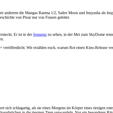
r anderem die Mangas Ranma 1/2, Sailor Moon und Inuyasha als Inspi
schichte von Pixar nur von Frauen geleitet.
steckt. Er ist in der
Sequenz
zu sehen, in der Mei zum SkyDome renn
en.
ey+ veröffentlicht. Wir erzählen euch, warum Rot einen Kino-Release ve
t sich schlagartig, als sie eines Morgens im Körper eines riesigen rote
hlsausbrüchen in die riesigen Tiere verwandeln. Nur ein besonderes Rit