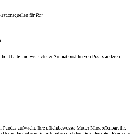
rationsquellen für
Rot
.
t.
rdient hätte und wie sich der Animationsfilm von Pixars anderen
n Pandas aufwacht. Ihre pflichtbewusste Mutter Ming offenbart ihr,
ual kann die Gabe in Schach halten und den Geist des roten Pandas in