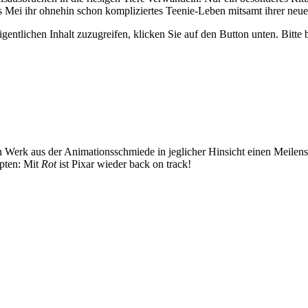
s Mei ihr ohnehin schon kompliziertes Teenie-Leben mitsamt ihrer neue
gentlichen Inhalt zuzugreifen, klicken Sie auf den Button unten. Bitte
en Werk aus der Animationsschmiede in jeglicher Hinsicht einen Meile
upten: Mit
Rot
ist Pixar wieder back on track!
.