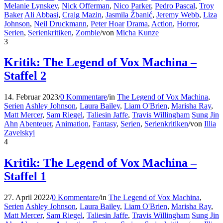
Melanie Lynskey
,
Nick Offerman
,
Nico Parker
,
Pedro Pascal
,
Troy
Baker
Ali Abbasi
,
Craig Mazin
,
Jasmila Žbanić
,
Jeremy Webb
,
Liza
Johnson
,
Neil Druckmann
,
Peter Hoar
Drama
,
Action
,
Horror
,
Serien
,
Serienkritiken
,
Zombie
/
von
Micha Kunze
3
Kritik: The Legend of Vox Machina –
Staffel 2
14. Februar 2023
/
0 Kommentare
/
in
The Legend of Vox Machina
,
Serien
Ashley Johnson
,
Laura Bailey
,
Liam O'Brien
,
Marisha Ray
,
Matt Mercer
,
Sam Riegel
,
Taliesin Jaffe
,
Travis Willingham
Sung Jin
Ahn
Abenteuer
,
Animation
,
Fantasy
,
Serien
,
Serienkritiken
/
von
Illia
Zavelskyi
4
Kritik: The Legend of Vox Machina –
Staffel 1
27. April 2022
/
0 Kommentare
/
in
The Legend of Vox Machina
,
Serien
Ashley Johnson
,
Laura Bailey
,
Liam O'Brien
,
Marisha Ray
,
Matt Mercer
,
Sam Riegel
,
Taliesin Jaffe
,
Travis Willingham
Sung Jin