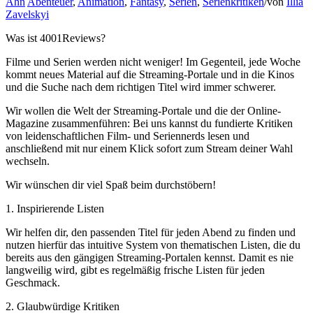
Ahn
Abenteuer
,
Animation
,
Fantasy
,
Serien
,
Serienkritiken
/
von
Illia
Zavelskyi
Was ist 4001Reviews?
Filme und Serien werden nicht weniger! Im Gegenteil, jede Woche
kommt neues Material auf die Streaming-Portale und in die Kinos
und die Suche nach dem richtigen Titel wird immer schwerer.
Wir wollen die Welt der Streaming-Portale und die der Online-
Magazine zusammenführen: Bei uns kannst du fundierte Kritiken
von leidenschaftlichen Film- und Seriennerds lesen und
anschließend mit nur einem Klick sofort zum Stream deiner Wahl
wechseln.
Wir wünschen dir viel Spaß beim durchstöbern!
1. Inspirierende Listen
Wir helfen dir, den passenden Titel für jeden Abend zu finden und
nutzen hierfür das intuitive System von thematischen Listen, die du
bereits aus den gängigen Streaming-Portalen kennst. Damit es nie
langweilig wird, gibt es regelmäßig frische Listen für jeden
Geschmack.
2. Glaubwürdige Kritiken