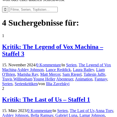
4 Suchergebnisse für:
1
Kritik: The Legend of Vox Machina –
Staffel 3
15. November 2024
/
0 Kommentare
/
in
Serien
,
The Legend of Vox
Machina
Ashley Johnson
,
Lance Reddick
,
Laura Bailey
,
Liam
O'Brien
,
Marisha Ray
,
Matt Mercer
,
Sam Riegel
,
Taliesin Jaffe
,
Travis Willingham
Young Heller
Abenteuer
,
Animation
,
Fantasy
,
Serien
,
Serienkritiken
/
von
Illia Zavelskyi
2
Kritik: The Last of Us – Staffel 1
15. März 2023
/
0 Kommentare
/
in
Serien
,
The Last of Us
Anna Torv
,
Ashley Johnson
,
Bella Ramsay
,
Gabriel Luna
,
Lamar Johnson
,