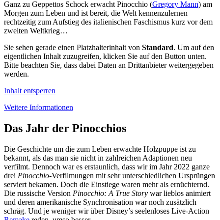
Ganz zu Geppettos Schock erwacht Pinocchio (
Gregory Mann
) am
Morgen zum Leben und ist bereit, die Welt kennenzulernen –
rechtzeitig zum Aufstieg des italienischen Faschismus kurz vor dem
zweiten Weltkrieg…
Sie sehen gerade einen Platzhalterinhalt von
Standard
. Um auf den
eigentlichen Inhalt zuzugreifen, klicken Sie auf den Button unten.
Bitte beachten Sie, dass dabei Daten an Drittanbieter weitergegeben
werden.
Inhalt entsperren
Weitere Informationen
Das Jahr der Pinocchios
Die Geschichte um die zum Leben erwachte Holzpuppe ist zu
bekannt, als das man sie nicht in zahlreichen Adaptionen neu
verfilmt. Dennoch war es erstaunlich, dass wir im Jahr 2022 ganze
drei
Pinocchio
-Verfilmungen mit sehr unterschiedlichen Ursprüngen
serviert bekamen. Doch die Einstiege waren mehr als ernüchternd.
Die russische Version
Pinocchio: A True Story
war lieblos animiert
und deren amerikanische Synchronisation war noch zusätzlich
schräg. Und je weniger wir über Disney’s seelenloses Live-Action
Remake
reden, umso besser.