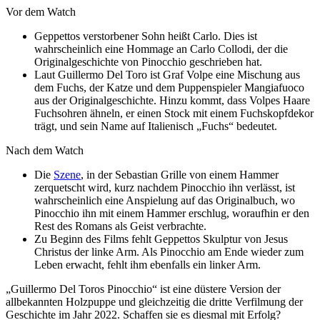
Vor dem Watch
Geppettos verstorbener Sohn heißt Carlo. Dies ist
wahrscheinlich eine Hommage an Carlo Collodi, der die
Originalgeschichte von Pinocchio geschrieben hat.
Laut Guillermo Del Toro ist Graf Volpe eine Mischung aus
dem Fuchs, der Katze und dem Puppenspieler Mangiafuoco
aus der Originalgeschichte. Hinzu kommt, dass Volpes Haare
Fuchsohren ähneln, er einen Stock mit einem Fuchskopfdekor
trägt, und sein Name auf Italienisch „Fuchs“ bedeutet.
Nach dem Watch
Die
Szene
, in der Sebastian Grille von einem Hammer
zerquetscht wird, kurz nachdem Pinocchio ihn verlässt, ist
wahrscheinlich eine Anspielung auf das Originalbuch, wo
Pinocchio ihn mit einem Hammer erschlug, woraufhin er den
Rest des Romans als Geist verbrachte.
Zu Beginn des Films fehlt Geppettos Skulptur von Jesus
Christus der linke Arm. Als Pinocchio am Ende wieder zum
Leben erwacht, fehlt ihm ebenfalls ein linker Arm.
„Guillermo Del Toros Pinocchio“ ist eine düstere Version der
allbekannten Holzpuppe und gleichzeitig die dritte Verfilmung der
Geschichte im Jahr 2022. Schaffen sie es diesmal mit Erfolg?