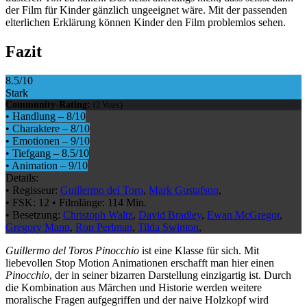
der Film für Kinder gänzlich ungeeignet wäre. Mit der passenden
elterlichen Erklärung können Kinder den Film problemlos sehen.
Fazit
8.5
/10
Stark
Community-Rating:
(
2
Votes)
•
Handlung
–
8
/10
•
Charaktere
–
8
/10
•
Emotionen
–
9
/10
•
Tiefgang
–
8.5
/10
•
Animation
–
9
/10
Details:
•
Regisseur:
Guillermo del Toro
,
Mark Gustafson
,
•
FSK:
12
•
Filmlänge:
114 Min.
•
Besetzung:
Christoph Waltz
,
David Bradley
,
Ewan McGregor
,
Gregory Mann
,
Ron Perlman
,
Tilda Swinton
,
Guillermo del Toros Pinocchio
ist eine Klasse für sich. Mit
liebevollen Stop Motion Animationen erschafft man hier einen
Pinocchio
, der in seiner bizarren Darstellung einzigartig ist. Durch
die Kombination aus Märchen und Historie werden weitere
moralische Fragen aufgegriffen und der naive Holzkopf wird