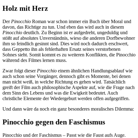
Holz mit Herz
Der
Pinocchio
Roman war schon immer ein Buch über Moral und
davon, das Richtige zu tun. Und eben das wird auch in diesem
Pinocchio
deutlich. Zu Beginn ist er aufgedreht, ungeduldig und
stößt auf absolutes Unverständnis, wieso die anderen Dorfbewohner
ihm so feindlich gesinnt sind. Dies wird noch dadurch erschwert,
dass Geppetto ihn als fehlerhaften Ersatz seines verstorbenen
Sohnes sieht. Somit kommt es zu weiteren Konflikten, die Pinocchio
während des Filmes lernen muss.
Zwar folgt dieser
Pinocchio
einem ähnlichen Handlungsablauf wie
auch schon seine Vorgänger, dennoch gibt es Momente, bei denen
man nicht weiß, in welche Richtung es gehen wird. Tatsächlich
greift der Film auch philosophische Aspekte auf, wie die Frage nach
dem Sinn des Lebens und was die Ewigkeit bedeutet. Auch
christliche Elemente der Wiedergeburt werden offen aufgegriffen.
Und dann wäre da noch ein ganz besonderes moralisches Dilemma:
Pinocchio gegen den Faschismus
Pinocchio und der Faschismus – Passt wie die Faust aufs Auge.