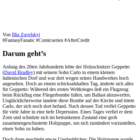
Von
Illia Zavelskyi
#FantasyFanatic #Comicserien #AfterCredit
Darum geht’s
Anfang des 20ten Jahrhunderts lebte der Holzschnitzer Geppetto
(
David Bradley
) mit seinem Sohn Carlo in einem kleinen
italienischen Dorf und war dort wegen seines Handwerkes hoch
angesehen. Doch an einem schicksalshaften Tag, änderte sich alles
für Geppetto: Während des ersten Weltkrieges ließ ein Flugzeug
beim Rückflug eine Fliegerbombe fallen, um Ballast abzuwerfen.
Unglücklicherweise landete diese Bombe auf der Kirche und tötete
Carlo, der sich noch dort befand. Nach dessen Tod verfiel Geppetto
für viele Jahre in eine tiefe Depression. Eines Tages verfiel er dem
Zorn und schnitzte sich im betrunkenen Zustand eine grob
zusammengeschusterte Holzpuppe, um sich zumindest vorzustellen,
einen Sohn zu haben.
Doch dann geschieht etwas Unglaubliches: Die Holzpuppe wurde