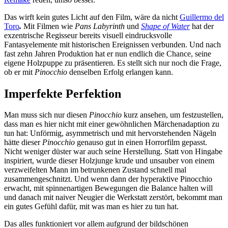
Das wirft kein gutes Licht auf den Film, wäre da nicht
Guillermo del
Toro
.
Mit Filmen wie
Pans Labyrinth
und
Shape of Water
hat der
exzentrische Regisseur bereits visuell eindrucksvolle
Fantasyelemente mit historischen Ereignissen verbunden. Und nach
fast zehn Jahren Produktion hat er nun endlich die Chance, seine
eigene Holzpuppe zu präsentieren. Es stellt sich nur noch die Frage,
ob er mit
Pinocchio
denselben Erfolg erlangen kann.
Imperfekte Perfektion
Man muss sich nur diesen
Pinocchio
kurz ansehen, um festzustellen,
dass man es hier nicht mit einer gewöhnlichen Märchenadaption zu
tun hat: Unförmig, asymmetrisch und mit hervorstehenden Nägeln
hätte dieser
Pinocchio
genauso gut in einen Horrorfilm gepasst.
Nicht weniger düster war auch seine Herstellung. Statt von Hingabe
inspiriert, wurde dieser Holzjunge krude und unsauber von einem
verzweifelten Mann im betrunkenen Zustand schnell mal
zusammengeschnitzt. Und wenn dann der hyperaktive Pinocchio
erwacht, mit spinnenartigen Bewegungen die Balance halten will
und danach mit naiver Neugier die Werkstatt zerstört, bekommt man
ein gutes Gefühl dafür, mit was man es hier zu tun hat.
Das alles funktioniert vor allem aufgrund der bildschönen