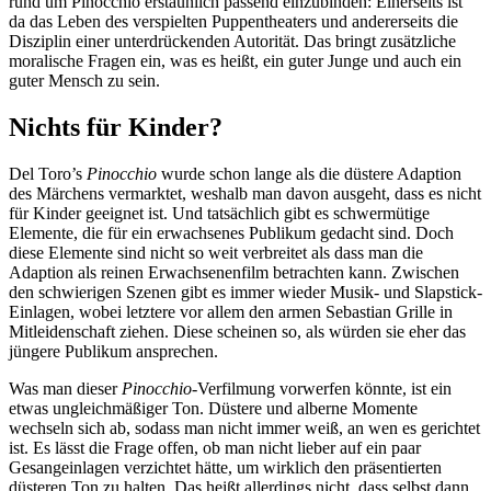
rund um Pinocchio erstaunlich passend einzubinden: Einerseits ist
da das Leben des verspielten Puppentheaters und andererseits die
Disziplin einer unterdrückenden Autorität. Das bringt zusätzliche
moralische Fragen ein, was es heißt, ein guter Junge und auch ein
guter Mensch zu sein.
Nichts für Kinder?
Del Toro’s
Pinocchio
wurde schon lange als die düstere Adaption
des Märchens vermarktet, weshalb man davon ausgeht, dass es nicht
für Kinder geeignet ist. Und tatsächlich gibt es schwermütige
Elemente, die für ein erwachsenes Publikum gedacht sind. Doch
diese Elemente sind nicht so weit verbreitet als dass man die
Adaption als reinen Erwachsenenfilm betrachten kann. Zwischen
den schwierigen Szenen gibt es immer wieder Musik- und Slapstick-
Einlagen, wobei letztere vor allem den armen Sebastian Grille in
Mitleidenschaft ziehen. Diese scheinen so, als würden sie eher das
jüngere Publikum ansprechen.
Was man dieser
Pinocchio
-Verfilmung vorwerfen könnte, ist ein
etwas ungleichmäßiger Ton. Düstere und alberne Momente
wechseln sich ab, sodass man nicht immer weiß, an wen es gerichtet
ist. Es lässt die Frage offen, ob man nicht lieber auf ein paar
Gesangeinlagen verzichtet hätte, um wirklich den präsentierten
düsteren Ton zu halten. Das heißt allerdings nicht, dass selbst dann