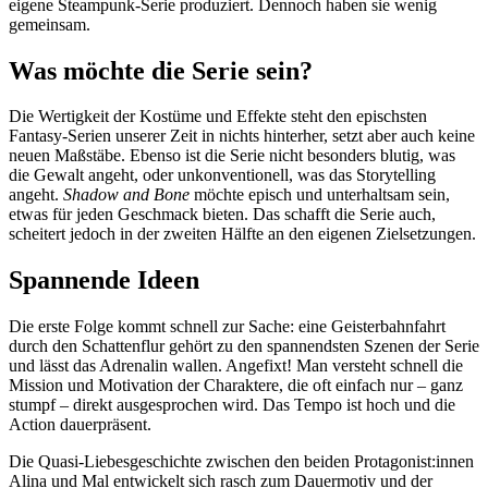
eigene Steampunk-Serie produziert. Dennoch haben sie wenig
gemeinsam.
Was möchte die Serie sein?
Die Wertigkeit der Kostüme und Effekte steht den epischsten
Fantasy-Serien unserer Zeit in nichts hinterher, setzt aber auch keine
neuen Maßstäbe. Ebenso ist die Serie nicht besonders blutig, was
die Gewalt angeht, oder unkonventionell, was das Storytelling
angeht.
Shadow and Bone
möchte episch und unterhaltsam sein,
etwas für jeden Geschmack bieten. Das schafft die Serie auch,
scheitert jedoch in der zweiten Hälfte an den eigenen Zielsetzungen.
Spannende Ideen
Die erste Folge kommt schnell zur Sache: eine Geisterbahnfahrt
durch den Schattenflur gehört zu den spannendsten Szenen der Serie
und lässt das Adrenalin wallen. Angefixt! Man versteht schnell die
Mission und Motivation der Charaktere, die oft einfach nur – ganz
stumpf – direkt ausgesprochen wird. Das Tempo ist hoch und die
Action dauerpräsent.
Die Quasi-Liebesgeschichte zwischen den beiden Protagonist:innen
Alina und Mal entwickelt sich rasch zum Dauermotiv und der