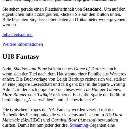
Sie sehen gerade einen Platzhalterinhalt von
Standard
. Um auf den
eigentlichen Inhalt zuzugreifen, klicken Sie auf den Button unten.
Bitte beachten Sie, dass dabei Daten an Drittanbieter weitergegeben
werden.
Inhalt entsperren
Weitere Informationen
U18 Fantasy
Nein,
Shadow and Bone
ist kein neues
Game of Thrones,
auch
wenn sich der Titel nach dem Hausmotto einer Familie aus Westeros
anhört. Die Buchvorlage von Leigh Bardugo richtet sich viel stärker
an eine jüngere Leserschaft und fällt ganz klar in die Sparte „Young
Adult“, in der auch populäre Franchises wie
The Hunger Games
,
Maze Runner
oder
Twilight
residieren. Es ist die Sparte der berühmt
berüchtigten „Auserwählten“ und „Liebesdreiecke“.
Die typischen Tropes der YA-Fantasy werden verziert mit der
Ästhetik des Steampunks, die wir letztens auch schon in
His Dark
Materials
(Sky/HBO) und
Carnival Row
(Amazon) bewundern
durften. Damit hat nun jeder der drei
Streaming
-Giganten eine