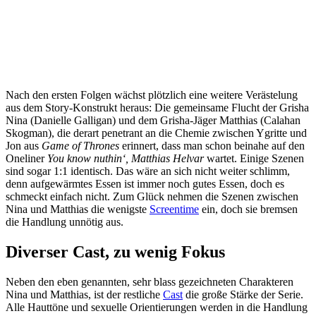
Nach den ersten Folgen wächst plötzlich eine weitere Verästelung
aus dem Story-Konstrukt heraus: Die gemeinsame Flucht der Grisha
Nina (Danielle Galligan) und dem Grisha-Jäger Matthias (Calahan
Skogman), die derart penetrant an die Chemie zwischen Ygritte und
Jon aus
Game of Thrones
erinnert, dass man schon beinahe auf den
Oneliner
You know nuthin‘, Matthias Helvar
wartet. Einige Szenen
sind sogar 1:1 identisch. Das wäre an sich nicht weiter schlimm,
denn aufgewärmtes Essen ist immer noch gutes Essen, doch es
schmeckt einfach nicht. Zum Glück nehmen die Szenen zwischen
Nina und Matthias die wenigste
Screentime
ein, doch sie bremsen
die Handlung unnötig aus.
Diverser Cast, zu wenig Fokus
Neben den eben genannten, sehr blass gezeichneten Charakteren
Nina und Matthias, ist der restliche
Cast
die große Stärke der Serie.
Alle Hauttöne und sexuelle Orientierungen werden in die Handlung