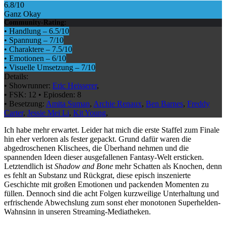
6.8
/10
Ganz Okay
Community-Rating:
•
Handlung
–
6.5
/10
•
Spannung
–
7
/10
•
Charaktere
–
7.5
/10
•
Emotionen
–
6
/10
•
Visuelle Umsetzung
–
7
/10
Details:
•
Showrunner:
Eric Heisserer
,
•
FSK:
12
•
Epiosden:
8
•
Besetzung:
Amita Suman
,
Archie Renaux
,
Ben Barnes
,
Freddy
Carter
,
Jessie Mei Li
,
Kit Young
,
Ich habe mehr erwartet. Leider hat mich die erste Staffel zum Finale
hin eher verloren als fester gepackt. Grund dafür waren die
abgedroschenen Klischees, die Überhand nehmen und die
spannenden Ideen dieser ausgefallenen Fantasy-Welt ersticken.
Letztendlich ist
Shadow and Bone
mehr Schatten als Knochen, denn
es fehlt an Substanz und Rückgrat, diese episch inszenierte
Geschichte mit großen Emotionen und packenden Momenten zu
füllen. Dennoch sind die acht Folgen kurzweilige Unterhaltung und
erfrischende Abwechslung zum sonst eher monotonen Superhelden-
Wahnsinn in unseren Streaming-Mediatheken.