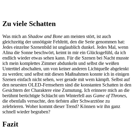
Zu viele Schatten
Was mich an
Shadow and Bone
am meisten stört, ist auch
gleichzeitig der unnötigste Fehltritt, den die Serie genommen hat:
Jedes einzelne Szenenbild ist unglaublich dunkel. Jedes Mal, wenn
Alina die Sonne beschwört, keimt in mir ein Glücksgefühl, da ich
endlich wieder etwas sehen kann. Für die Szenen bei Nacht musste
ich mein komplettes Zimmer abdunkeln und selbst die weißen
Untertitel abschalten, um von keiner anderen Lichtquelle abgelenkt
zu werden; und selbst mit diesen Maßnahmen konnte ich in einigen
Szenen einfach nicht sehen, wer gerade mit wem kämpft. Selbst auf
den neuesten OLED-Fernsehern sind die konstanten Schatten in den
Gesichtern der Charaktere eine Zumutung. Ich erinnere mich an die
berühmt berüchtigte Schlacht um Winterfell aus
Game of Thrones
,
die ebenfalls versuchte, den tiefsten aller Schwarztöne zu
zelebrieren. Woher kommt dieser Trend? Können wir ihn ganz
schnell wieder begraben?
Fazit