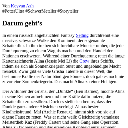
Von
Keyvan Azh
#PotterUltra #SchwerMetaller #Storyteller
Darum geht’s
In einem russisch angehauchten Fantasy-
Setting
durchtrennt eine
massive, schwarze Wolke den Kontinent: der sogenannte
Schattenflur. In ihm treiben sich furchtbare Monster umher, die jede
Durchquerung zu einem Wagnis machen und den Handel der
Nationen erschweren. Während einer Durchquerung rettet die junge
Kartenzeichnerin Alina (Jessie Mei Li) die
Crew
ihres Schiffs,
indem sie sich als Sonnenkriegerin outet und ungebändigte Macht
freisetzt. Zwar gibt es viele Grisha-Talente in dieser Welt, die
bestimmte Kräfte der Natur bändigen können, doch gab es noch nie
zuvor eine Sonnenkriegerin. Das macht Alina zu einer Heiligen.
Der Anführer der Grisha, der „Dunkle“ (Ben Barnes), möchte Alina
in seine Reihen aufnehmen und ihre Kräfte dafür nutzen, die
Schattenflur zu zerstören. Doch es stellt sich heraus, dass der
Dunkle ganz andere Absichten verfolgt. Alinas bester
Kindheitsfreund, Mal (Archie Renaux), nimmt sich vor, sie auf
eigene Faust zu retten. Was er nicht weiß: Gleichzeitig veranlasst
Meisterdieb Kaz (Freddy Carter) und seine Gang eine Operation,
Alina zu kidnappen und das grandiose Kopfgeld einzusammeln