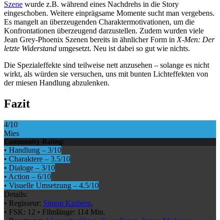
Szene
wurde z.B. während eines Nachdrehs in die Story
eingeschoben. Weitere einprägsame Momente sucht man vergebens.
Es mangelt an überzeugenden Charaktermotivationen, um die
Konfrontationen überzeugend darzustellen. Zudem wurden viele
Jean Grey-Phoenix Szenen bereits in ähnlicher Form in
X-Men: Der
letzte Widerstand
umgesetzt. Neu ist dabei so gut wie nichts.
Die Spezialeffekte sind teilweise nett anzusehen – solange es nicht
wirkt, als würden sie versuchen, uns mit bunten Lichteffekten von
der miesen Handlung abzulenken.
Fazit
4
/10
Mies
Community-Rating:
•
Handlung
–
3
/10
•
Charaktere
–
3.5
/10
•
Dialoge
–
3
/10
•
Action
–
6
/10
•
Visuelle Umsetzung
–
4.5
/10
Details:
•
Regisseur:
Simon Kinberg
,
•
FSK:
12
•
Filmlänge:
114 Min.