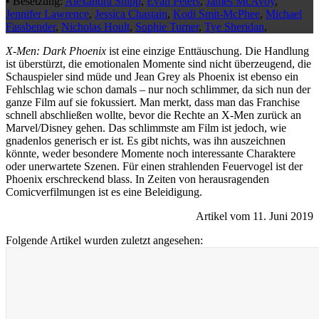
•
Besetzung:
Alexandra Shipp
,
Evan Peters
,
James McAvoy
,
Jennifer Lawrence
,
Jessica Chastain
,
Kodi Smit-McPhee
,
Michael
Fassbender
,
Nicholas Hoult
,
Sophie Turner
,
Tye Sheridan
,
X-Men: Dark Phoenix
ist eine einzige Enttäuschung. Die Handlung
ist überstürzt, die emotionalen Momente sind nicht überzeugend, die
Schauspieler sind müde und Jean Grey als Phoenix ist ebenso ein
Fehlschlag wie schon damals – nur noch schlimmer, da sich nun der
ganze Film auf sie fokussiert. Man merkt, dass man das Franchise
schnell abschließen wollte, bevor die Rechte an X-Men zurück an
Marvel/Disney gehen. Das schlimmste am Film ist jedoch, wie
gnadenlos generisch er ist. Es gibt nichts, was ihn auszeichnen
könnte, weder besondere Momente noch interessante Charaktere
oder unerwartete Szenen. Für einen strahlenden Feuervogel ist der
Phoenix erschreckend blass. In Zeiten von herausragenden
Comicverfilmungen ist es eine Beleidigung.
Artikel vom 11. Juni 2019
Folgende Artikel wurden zuletzt angesehen: