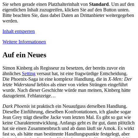
Sie sehen gerade einen Platzhalterinhalt von
Standard
. Um auf den
eigentlichen Inhalt zuzugreifen, klicken Sie auf den Button unten.
Bitte beachten Sie, dass dabei Daten an Drittanbieter weitergegeben
werden.
Inhalt entsperren
Weitere Informationen
Auf ein Neues
Simon Kinberg als Regisseur zu besetzen, der bereits zuvor ein
ähnliches
Setting
versaut hat, ist eine fragwürdige Entscheidung.
Die Phoenix-Saga ist eine komplexe Handlung, die in
X-Men: Der
letzte Widerstand
lieblos als einer von vielen Strängen eingeführt
wurde. Nach dieser Geschichte würde man meinen, Kinberg hätte
dazugelernt. Fehlanzeige…
Dark Phoenix
ist praktisch ein Neuaufguss derselben Handlung.
Dieselbe Einführung, dieselben Konfrontationen, ich glaube sogar
Jean Grey trägt dieselbe Jacke vom letzten Mal. Es gibt so gut wie
keine Charakterentwicklung. Anfangs geht es ihr gut, dann plötzlich
hat sie einen Zusammenbruch und ab dann läuft sie Amok. Es wirkt
fast so, als hätte man bestimmte Handlungspunkte festgelegt, aber