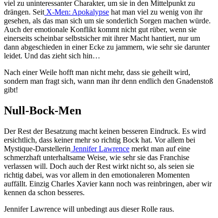
viel zu uninteressanter Charakter, um sie in den Mittelpunkt zu
drängen. Seit
X-Men: Apokalypse
hat man viel zu wenig von ihr
gesehen, als das man sich um sie sonderlich Sorgen machen würde.
Auch der emotionale Konflikt kommt nicht gut rüber, wenn sie
einerseits scheinbar selbstsicher mit ihrer Macht hantiert, nur um
dann abgeschieden in einer Ecke zu jammern, wie sehr sie darunter
leidet. Und das zieht sich hin…
Nach einer Weile hofft man nicht mehr, dass sie geheilt wird,
sondern man fragt sich, wann man ihr denn endlich den Gnadenstoß
gibt!
Null-Bock-Men
Der Rest der Besatzung macht keinen besseren Eindruck. Es wird
ersichtlich, dass keiner mehr so richtig Bock hat. Vor allem bei
Mystique-Darstellerin
Jennifer Lawrence
merkt man auf eine
schmerzhaft unterhaltsame Weise, wie sehr sie das Franchise
verlassen will. Doch auch der Rest wirkt nicht so, als seien sie
richtig dabei, was vor allem in den emotionaleren Momenten
auffällt. Einzig Charles Xavier kann noch was reinbringen, aber wir
kennen da schon besseres.
Jennifer Lawrence will unbedingt aus dieser Rolle raus.