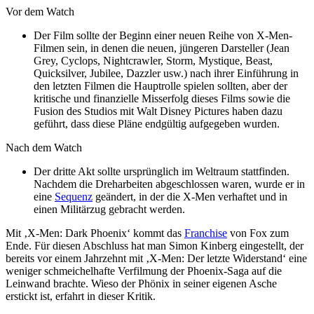
Vor dem Watch
Der Film sollte der Beginn einer neuen Reihe von X-Men-
Filmen sein, in denen die neuen, jüngeren Darsteller (Jean
Grey, Cyclops, Nightcrawler, Storm, Mystique, Beast,
Quicksilver, Jubilee, Dazzler usw.) nach ihrer Einführung in
den letzten Filmen die Hauptrolle spielen sollten, aber der
kritische und finanzielle Misserfolg dieses Films sowie die
Fusion des Studios mit Walt Disney Pictures haben dazu
geführt, dass diese Pläne endgültig aufgegeben wurden.
Nach dem Watch
Der dritte Akt sollte ursprünglich im Weltraum stattfinden.
Nachdem die Dreharbeiten abgeschlossen waren, wurde er in
eine
Sequenz
geändert, in der die X-Men verhaftet und in
einen Militärzug gebracht werden.
Mit ‚X-Men: Dark Phoenix‘ kommt das
Franchise
von Fox zum
Ende. Für diesen Abschluss hat man Simon Kinberg eingestellt, der
bereits vor einem Jahrzehnt mit ‚X-Men: Der letzte Widerstand‘ eine
weniger schmeichelhafte Verfilmung der Phoenix-Saga auf die
Leinwand brachte. Wieso der Phönix in seiner eigenen Asche
erstickt ist, erfahrt in dieser Kritik.