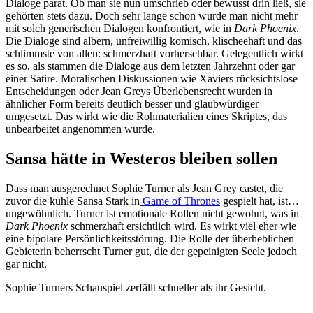
Dialoge parat. Ob man sie nun umschrieb oder bewusst drin ließ, sie
gehörten stets dazu. Doch sehr lange schon wurde man nicht mehr
mit solch generischen Dialogen konfrontiert, wie in
Dark Phoenix
.
Die Dialoge sind albern, unfreiwillig komisch, klischeehaft und das
schlimmste von allen: schmerzhaft vorhersehbar. Gelegentlich wirkt
es so, als stammen die Dialoge aus dem letzten Jahrzehnt oder gar
einer Satire. Moralischen Diskussionen wie Xaviers rücksichtslose
Entscheidungen oder Jean Greys Überlebensrecht wurden in
ähnlicher Form bereits deutlich besser und glaubwürdiger
umgesetzt. Das wirkt wie die Rohmaterialien eines Skriptes, das
unbearbeitet angenommen wurde.
Sansa hätte in Westeros bleiben sollen
Dass man ausgerechnet Sophie Turner als Jean Grey castet, die
zuvor die kühle Sansa Stark in
Game of Thrones
gespielt hat, ist…
ungewöhnlich. Turner ist emotionale Rollen nicht gewohnt, was in
Dark Phoenix
schmerzhaft ersichtlich wird. Es wirkt viel eher wie
eine bipolare Persönlichkeitsstörung. Die Rolle der überheblichen
Gebieterin beherrscht Turner gut, die der gepeinigten Seele jedoch
gar nicht.
Sophie Turners Schauspiel zerfällt schneller als ihr Gesicht.