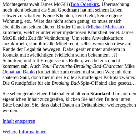
Möchtegernanwalt James McGill (
Bob Odenkirk
, Überraschung:
noch nicht bekannt als Saul Goodman) hat mit seinem Leben
schwer zu schaffen. Keine Klienten, kein Geld, keine eigene
Wohnung, etc.. Wäre das nicht schon genug, so muss er sich
ebenfalls um seinen älteren Bruder Chuck (
Michael McKean
)
kümmern, welcher unter einer mysteriösen Krankheit leidet. James
McGill sieht Zeit für Veränderung: Um seine Anwaltskarriere
anzukurbeln, sind ihm alle Mittel recht, selbst wenn sich diese am
Rande der Legalität bewegen. Dabei gerät er unter anderem in
Kontakt mit zwielichtigen (vielleicht schon bekannten…?)
Schurken, und tritt Ereignisse ins Rollen, welche er so nicht
kommen sah. Auch
Your-Favourite-Breaking-Bad-Character
Mike
(
Jonathan Banks
) kreuzt hier zum ersten mal seinen Weg mit dem
späteren Saul, doch hier in der Rolle als muffeliger Parkplatzwärter.
Die Grundpfeiler für ein
Breaking Bad-
Spin-Off sind also gesetzt…
Sie sehen gerade einen Platzhalterinhalt von
Standard
. Um auf den
eigentlichen Inhalt zuzugreifen, klicken Sie auf den Button unten.
Bitte beachten Sie, dass dabei Daten an Drittanbieter weitergegeben
werden.
Inhalt entsperren
Weitere Informationen