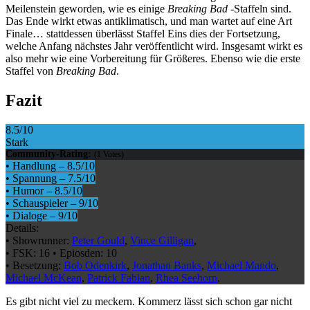
Meilenstein geworden, wie es einige
Breaking Bad
-Staffeln sind.
Das Ende wirkt etwas antiklimatisch, und man wartet auf eine Art
Finale… stattdessen überlässt Staffel Eins dies der Fortsetzung,
welche Anfang nächstes Jahr veröffentlicht wird. Insgesamt wirkt es
also mehr wie eine Vorbereitung für Größeres. Ebenso wie die erste
Staffel von
Breaking Bad
.
Fazit
8.5
/10
Stark
Community-Rating:
(
1
Votes)
•
Handlung
–
8.5
/10
•
Spannung
–
7.5
/10
•
Humor
–
8.5
/10
•
Schauspieler
–
9
/10
•
Dialoge
–
9
/10
Details:
•
Showrunner:
Peter Gould
,
Vince Gilligan
,
•
FSK:
16
•
Epiosden:
10
•
Besetzung:
Bob Odenkirk
,
Jonathan Banks
,
Michael Mando
,
Michael McKean
,
Patrick Fabian
,
Rhea Seehorn
,
Es gibt nicht viel zu meckern. Kommerz lässt sich schon gar nicht