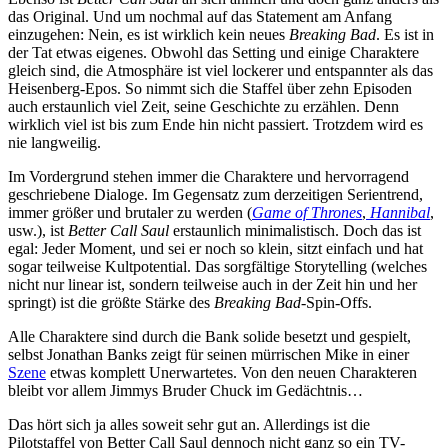
das Original. Und um nochmal auf das Statement am Anfang
einzugehen: Nein, es ist wirklich kein neues
Breaking Bad
. Es ist in
der Tat etwas eigenes. Obwohl das Setting und einige Charaktere
gleich sind, die Atmosphäre ist viel lockerer und entspannter als das
Heisenberg-Epos. So nimmt sich die Staffel über zehn Episoden
auch erstaunlich viel Zeit, seine Geschichte zu erzählen. Denn
wirklich viel ist bis zum Ende hin nicht passiert. Trotzdem wird es
nie langweilig.
Im Vordergrund stehen immer die Charaktere und hervorragend
geschriebene Dialoge. Im Gegensatz zum derzeitigen Serientrend,
immer größer und brutaler zu werden (
Game of Thrones
,
Hannibal
,
usw.), ist
Better Call Saul
erstaunlich minimalistisch. Doch das ist
egal: Jeder Moment, und sei er noch so klein, sitzt einfach und hat
sogar teilweise Kultpotential. Das sorgfältige Storytelling (welches
nicht nur linear ist, sondern teilweise auch in der Zeit hin und her
springt) ist die größte Stärke des
Breaking Bad-
Spin-Offs.
Alle Charaktere sind durch die Bank solide besetzt und gespielt,
selbst Jonathan Banks zeigt für seinen mürrischen Mike in einer
Szene
etwas komplett Unerwartetes. Von den neuen Charakteren
bleibt vor allem Jimmys Bruder Chuck im Gedächtnis…
Das hört sich ja alles soweit sehr gut an. Allerdings ist die
Pilotstaffel von Better Call Saul dennoch nicht ganz so ein TV-