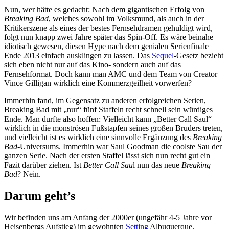
Nun, wer hätte es gedacht: Nach dem gigantischen Erfolg von
Breaking Bad
, welches sowohl im Volksmund, als auch in der
Kritikerszene als eines der bestes Fernsehdramen gehuldigt wird,
folgt nun knapp zwei Jahre später das Spin-Off. Es wäre beinahe
idiotisch gewesen, diesen Hype nach dem genialen Serienfinale
Ende 2013 einfach ausklingen zu lassen. Das
Sequel
-Gesetz bezieht
sich eben nicht nur auf das Kino- sondern auch auf das
Fernsehformat. Doch kann man AMC und dem Team von Creator
Vince Gilligan wirklich eine Kommerzgeilheit vorwerfen?
Immerhin fand, im Gegensatz zu anderen erfolgreichen Serien,
Breaking Bad mit „nur“ fünf Staffeln recht schnell sein würdiges
Ende. Man durfte also hoffen: Vielleicht kann „Better Call Saul“
wirklich in die monströsen Fußstapfen seines großen Bruders treten,
und vielleicht ist es wirklich eine sinnvolle Ergänzung des
Breaking
Bad
-Universums. Immerhin war Saul Goodman die coolste Sau der
ganzen Serie. Nach der ersten Staffel lässt sich nun recht gut ein
Fazit darüber ziehen. Ist
Better Call Sau
l nun das neue
Breaking
Bad
? Nein.
Darum geht’s
Wir befinden uns am Anfang der 2000er (ungefähr 4-5 Jahre vor
Heisenbergs Aufstieg) im gewohnten
Setting
Albuquerque.