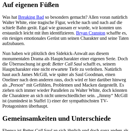
Auf eigenen Füßen
Was hat
Breaking Bad
so besonders gemacht? Allen voran natürlich
Walter White, eine tragische Figur, welche nach und nach auf die
schiefe Bahn gerät. Egal wie grausam er wurde, wir konnten uns
erstaunlich leicht mit ihm identifizieren.
Bryan Cranston
schaffte es,
ein riesiges emotionales Gerüst um seinen Charakter und seine Taten
aufzubauen.
Nun haben wir plötzlich den Sidekick-Anwalt aus diesem
monumentalen Drama als Hauptcharakter einer eigenen Serie. Doch
die Überraschung ist groß:
Better Call Saul
schafft es, seinem
Hauptcharakter eine nicht erwartete Tiefe zu verleihen. Natürlich
haut auch James McGill, wie später als Saul Goodman, einen
Oneliner nach dem anderen raus, doch wird er hier darüber hinweg
als „Person“ mit Gefühlen, Problemen und Macken dargestellt. Es
ziehen sich immer wieder Parallelen zu Walter White, doch könnten
die Charaktere an sich nicht unterschiedlicher sein. „Jimmy“ McGill
ist (zumindest in Staffel 1) einer der sympathischsten TV-
Protagonisten überhaupt.
Gemeinsamkeiten und Unterschiede
Ebenso ist
Better Call Saul
an sich ähnlich und doch ganz anders als