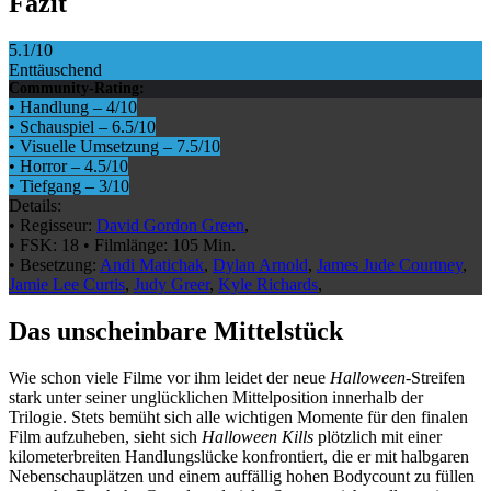
Fazit
5.1
/10
Enttäuschend
Community-Rating:
•
Handlung
–
4
/10
•
Schauspiel
–
6.5
/10
•
Visuelle Umsetzung
–
7.5
/10
•
Horror
–
4.5
/10
•
Tiefgang
–
3
/10
Details:
•
Regisseur:
David Gordon Green
,
•
FSK:
18
•
Filmlänge:
105 Min.
•
Besetzung:
Andi Matichak
,
Dylan Arnold
,
James Jude Courtney
,
Jamie Lee Curtis
,
Judy Greer
,
Kyle Richards
,
Das unscheinbare Mittelstück
Wie schon viele Filme vor ihm leidet der neue
Halloween
-Streifen
stark unter seiner unglücklichen Mittelposition innerhalb der
Trilogie. Stets bemüht sich alle wichtigen Momente für den finalen
Film aufzuheben, sieht sich
Halloween Kills
plötzlich mit einer
kilometerbreiten Handlungslücke konfrontiert, die er mit halbgaren
Nebenschauplätzen und einem auffällig hohen Bodycount zu füllen