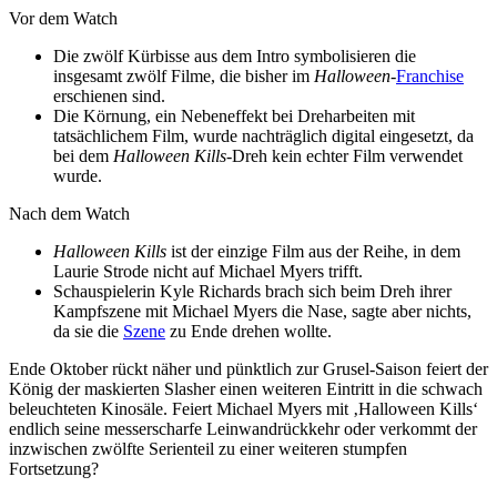
Vor dem Watch
Die zwölf Kürbisse aus dem Intro symbolisieren die
insgesamt zwölf Filme, die bisher im
Halloween
-
Franchise
erschienen sind.
Die Körnung, ein Nebeneffekt bei Dreharbeiten mit
tatsächlichem Film, wurde nachträglich digital eingesetzt, da
bei dem
Halloween Kills
-Dreh kein echter Film verwendet
wurde.
Nach dem Watch
Halloween Kills
ist der einzige Film aus der Reihe, in dem
Laurie Strode nicht auf Michael Myers trifft.
Schauspielerin Kyle Richards brach sich beim Dreh ihrer
Kampfszene mit Michael Myers die Nase, sagte aber nichts,
da sie die
Szene
zu Ende drehen wollte.
Ende Oktober rückt näher und pünktlich zur Grusel-Saison feiert der
König der maskierten Slasher einen weiteren Eintritt in die schwach
beleuchteten Kinosäle. Feiert Michael Myers mit ‚Halloween Kills‘
endlich seine messerscharfe Leinwandrückkehr oder verkommt der
inzwischen zwölfte Serienteil zu einer weiteren stumpfen
Fortsetzung?