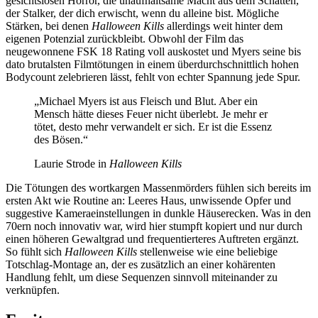
gesichtslosen Horror, die unaufhaltsame Macht aus dem Schatten,
der Stalker, der dich erwischt, wenn du alleine bist. Mögliche
Stärken, bei denen
Halloween Kills
allerdings weit hinter dem
eigenen Potenzial zurückbleibt. Obwohl der Film das
neugewonnene FSK 18 Rating voll auskostet und Myers seine bis
dato brutalsten Filmtötungen in einem überdurchschnittlich hohen
Bodycount zelebrieren lässt, fehlt von echter Spannung jede Spur.
„Michael Myers ist aus Fleisch und Blut. Aber ein
Mensch hätte dieses Feuer nicht überlebt. Je mehr er
tötet, desto mehr verwandelt er sich. Er ist die Essenz
des Bösen.“
Laurie Strode in
Halloween Kills
Die Tötungen des wortkargen Massenmörders fühlen sich bereits im
ersten Akt wie Routine an: Leeres Haus, unwissende Opfer und
suggestive Kameraeinstellungen in dunkle Häuserecken. Was in den
70ern noch innovativ war, wird hier stumpft kopiert und nur durch
einen höheren Gewaltgrad und frequentierteres Auftreten ergänzt.
So fühlt sich
Halloween Kills
stellenweise wie eine beliebige
Totschlag-Montage an, der es zusätzlich an einer kohärenten
Handlung fehlt, um diese Sequenzen sinnvoll miteinander zu
verknüpfen.