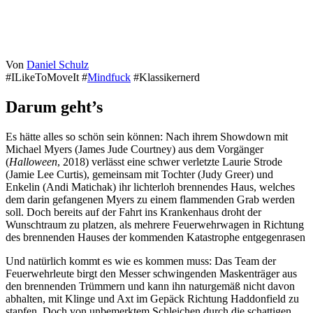
Von
Daniel Schulz
#ILikeToMoveIt #
Mindfuck
#Klassikernerd
Darum geht’s
Es hätte alles so schön sein können: Nach ihrem Showdown mit
Michael Myers (James Jude Courtney) aus dem Vorgänger
(
Halloween
, 2018) verlässt eine schwer verletzte Laurie Strode
(Jamie Lee Curtis), gemeinsam mit Tochter (Judy Greer) und
Enkelin (Andi Matichak) ihr lichterloh brennendes Haus, welches
dem darin gefangenen Myers zu einem flammenden Grab werden
soll. Doch bereits auf der Fahrt ins Krankenhaus droht der
Wunschtraum zu platzen, als mehrere Feuerwehrwagen in Richtung
des brennenden Hauses der kommenden Katastrophe entgegenrasen
Und natürlich kommt es wie es kommen muss: Das Team der
Feuerwehrleute birgt den Messer schwingenden Maskenträger aus
den brennenden Trümmern und kann ihn naturgemäß nicht davon
abhalten, mit Klinge und Axt im Gepäck Richtung Haddonfield zu
stapfen. Doch von unbemerktem Schleichen durch die schattigen