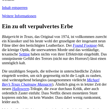
Inhalt entsperren
Weitere Informationen
Ein zu oft verpulvertes Erbe
Blutgericht in Texas
, das Original von 1974, ist vollkommen zurecht
ein Klassiker und bis heute wohl der gruseligste der insgesamt neun
Filme über den berüchtigten Leatherface. Der
Found Footage
-Stil,
die körnige Optik, die unerwarteten Morde und das weitläufige,
texanische
Setting
haben nichts von ihrer Effektivität eingebüßt. Das
omnipräsente Gefühl des Terrors (nicht nur des Horrors!) lässt einen
unmöglich kalt.
Die unzähligen Sequels, die teilweise in unterschiedliche Zyklen
eingeteilt werden, um sich gegenseitig nicht die Logik zu rauben,
sind weitestgehend belanglos (ausgenommen vielleicht
Michael
Bay’s Texas Chainsaw Massacre
). Ähnlich ging es in letzter Zeit der
neuen
Halloween
-Trilogie, die zwar durchaus Kritik, aber auch
ordentlich Zaster einfuhr. Dass Netflix diesen monetären Stunt
kopieren möchte, ist kein Wunder. Dass dabei wenig rumkommt,
leider auch.