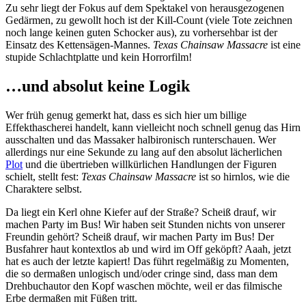
Zu sehr liegt der Fokus auf dem Spektakel von herausgezogenen
Gedärmen, zu gewollt hoch ist der Kill-Count (viele Tote zeichnen
noch lange keinen guten Schocker aus), zu vorhersehbar ist der
Einsatz des Kettensägen-Mannes.
Texas Chainsaw Massacre
ist eine
stupide Schlachtplatte und kein Horrorfilm!
…und absolut keine Logik
Wer früh genug gemerkt hat, dass es sich hier um billige
Effekthascherei handelt, kann vielleicht noch schnell genug das Hirn
ausschalten und das Massaker halbironisch runterschauen. Wer
allerdings nur eine Sekunde zu lang auf den absolut lächerlichen
Plot
und die übertrieben willkürlichen Handlungen der Figuren
schielt, stellt fest:
Texas Chainsaw Massacre
ist so hirnlos, wie die
Charaktere selbst.
Da liegt ein Kerl ohne Kiefer auf der Straße? Scheiß drauf, wir
machen Party im Bus! Wir haben seit Stunden nichts von unserer
Freundin gehört? Scheiß drauf, wir machen Party im Bus! Der
Busfahrer haut kontextlos ab und wird im Off geköpft? Aaah, jetzt
hat es auch der letzte kapiert! Das führt regelmäßig zu Momenten,
die so dermaßen unlogisch und/oder cringe sind, dass man dem
Drehbuchautor den Kopf waschen möchte, weil er das filmische
Erbe dermaßen mit Füßen tritt.