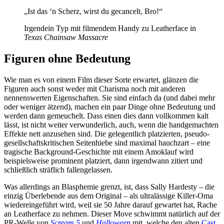
„Ist das ‘n Scherz, wirst du gecancelt, Bro!“
Irgendein Typ mit filmendem Handy zu Leatherface in
Texas Chainsaw Massacre
Figuren ohne Bedeutung
Wie man es von einem Film dieser Sorte erwartet, glänzen die
Figuren auch sonst weder mit Charisma noch mit anderen
nennenswerten Eigenschaften. Sie sind einfach da (und dabei mehr
oder weniger ätzend), machen ein paar Dinge ohne Bedeutung und
werden dann gemeuchelt. Dass einen dies dann vollkommen kalt
lässt, ist nicht weiter verwunderlich, auch, wenn die handgemachten
Effekte nett anzusehen sind. Die gelegentlich platzierten, pseudo-
gesellschaftskritischen Seitenhiebe sind maximal hauchzart – eine
tragische Background-Geschichte mit einem Amoklauf wird
beispielsweise prominent platziert, dann irgendwann zitiert und
schließlich sträflich fallengelassen.
Was allerdings an Blasphemie grenzt, ist, dass Sally Hardesty – die
einzig Überlebende aus dem Original – als ultralässige Killer-Oma
wiedereingeführt wird, weil sie 50 Jahre darauf gewartet hat, Rache
an Leatherface zu nehmen. Dieser Move schwimmt natürlich auf der
PR-Welle von
Scream 5
und
Halloween
mit, welche den alten
Cast