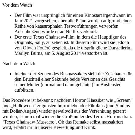
Vor dem Watch
Der Film war ursprünglich für einen Kinostart irgendwann im
Jahr 2021 vorgesehen, aber alle Pläne wurden aufgrund einer
Reihe von katastrophalen Testvorführungen verworfen.
Anschließend wurde er an Netflix verkauft.
Der erste Texas Chainsaw-Film, in dem die Hauptfigur des
Originals, Sally, zu sehen ist. In diesem Film wird sie jedoch
von Olwen Fouéré gespielt, da die ursprüngliche Darstellerin,
Marilyn Burns, am 5. August 2014 verstorben ist.
Nach dem Watch
In einer der Szenen des Busmassakers sieht der Zuschauer für
den Bruchteil einer Sekunde beide Versionen des Gesichts
seiner Mutter (normal und dann gehäutet) im Busfenster
aufblitzen.
Das Prozedere ist bekannt: nachdem Horror-Klassiker wie „Scream“
und „Halloween“ zugunsten horrorliebender Filmfans (und Studios
mit Dollar-Augen) wieder gewaltvoll aus der Versenkung gezerrt
wurden, ist nun mal wieder die Großmutter des Terror-Horrors dran:
‘Texas Chainsaw Massacre‘. Ob das Remake selbst massakriert
wird, erfahrt ihr in unserer Bewertung und Kritik.