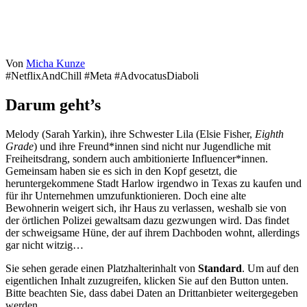
Von
Micha Kunze
#NetflixAndChill #Meta #AdvocatusDiaboli
Darum geht’s
Melody (Sarah Yarkin), ihre Schwester Lila (Elsie Fisher,
Eighth
Grade
) und ihre Freund*innen sind nicht nur Jugendliche mit
Freiheitsdrang, sondern auch ambitionierte Influencer*innen.
Gemeinsam haben sie es sich in den Kopf gesetzt, die
heruntergekommene Stadt Harlow irgendwo in Texas zu kaufen und
für ihr Unternehmen umzufunktionieren. Doch eine alte
Bewohnerin weigert sich, ihr Haus zu verlassen, weshalb sie von
der örtlichen Polizei gewaltsam dazu gezwungen wird. Das findet
der schweigsame Hüne, der auf ihrem Dachboden wohnt, allerdings
gar nicht witzig…
Sie sehen gerade einen Platzhalterinhalt von
Standard
. Um auf den
eigentlichen Inhalt zuzugreifen, klicken Sie auf den Button unten.
Bitte beachten Sie, dass dabei Daten an Drittanbieter weitergegeben
werden.