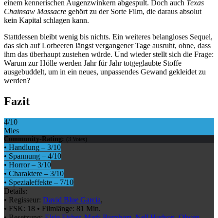
einem kennerischen Augenzwinkern abgespult. Doch auch
Texas
Chainsaw Massacre
gehört zu der Sorte Film, die daraus absolut
kein Kapital schlagen kann.
Stattdessen bleibt wenig bis nichts. Ein weiteres belangloses Sequel,
das sich auf Lorbeeren längst vergangener Tage ausruht, ohne, dass
ihm das überhaupt zustehen würde. Und wieder stellt sich die Frage:
Warum zur Hölle werden Jahr für Jahr totgeglaubte Stoffe
ausgebuddelt, um in ein neues, unpassendes Gewand gekleidet zu
werden?
Fazit
4
/10
Mies
Community-Rating:
(
3
Votes)
•
Handlung
–
3
/10
•
Spannung
–
4
/10
•
Horror
–
3
/10
•
Charaktere
–
3
/10
•
Spezialeffekte
–
7
/10
Details:
•
Regisseur:
David Blue Garcia
,
•
FSK:
18
•
Filmlänge:
81 Min.
•
Besetzung:
Elsie Fisher
,
Mark Burnham
,
Nell Hudson
,
Olwen