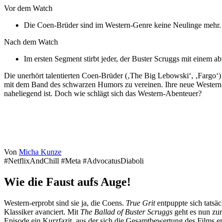
Vor dem Watch
Die Coen-Brüder sind im Western-Genre keine Neulinge mehr.
Nach dem Watch
Im ersten Segment stirbt jeder, der Buster Scruggs mit einem 
Die unerhört talentierten Coen-Brüder (‚The Big Lebowski‘, ‚Fargo‘) 
mit dem Band des schwarzen Humors zu vereinen. Ihre neue Western-An
naheliegend ist. Doch wie schlägt sich das Western-Abenteuer?
Von
Micha Kunze
#NetflixAndChill #Meta #AdvocatusDiaboli
Wie die Faust aufs Auge!
Western-erprobt sind sie ja, die Coens.
True Grit
entpuppte sich tatsä
Klassiker avanciert. Mit
The Ballad of Buster Scruggs
geht es nun zu
Episode ein Kurzfazit, aus der sich die Gesamtbewertung des Films er