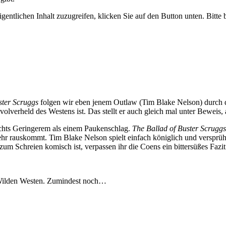
gentlichen Inhalt zuzugreifen, klicken Sie auf den Button unten. Bitte
ster Scruggs
folgen wir eben jenem Outlaw (Tim Blake Nelson) durch d
evolverheld des Westens ist. Das stellt er auch gleich mal unter Bewei
chts Geringerem als einem Paukenschlag.
The Ballad of Buster Scrugg
 rauskommt. Tim Blake Nelson spielt einfach königlich und versprüh
m Schreien komisch ist, verpassen ihr die Coens ein bittersüßes Fazi
 Wilden Westen. Zumindest noch…