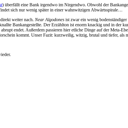
st
) überfällt eine Bank irgendwo im Nirgendwo. Obwohl der Bankangeste
indet sich nur wenig später in einer wahnwitzigen Abwärtsspirale…
direkt weiter nach.
Near Algodones
ist zwar ein wenig bodenständiger 
nallte Bankangestellte. Der Erzählton ist enorm knackig und in der ku
 abrupt endet. Außerdem passieren hier etliche Dinge auf der Meta-Eben
rschein kommt. Unser Fazit: kurzweilig, witzig, brutal und tiefer, als 
ieder.