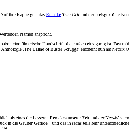
 Auf ihre Kappe geht das
Remake
True Grit
und der preisgekrönte Ne
abwertenden Namen anspricht.
haben eine filmerische Handschrift, die einfach einzigartig ist. Fast 
thologie ‚The Ballad of Buster Scruggs‘ erscheint nun als Netflix Ori
chlich als eines der besseren Remakes unserer Zeit und der Neo-Wester
rück in die Gauner-Gefilde – und das in sechs teils sehr unterschiedli
gibt.