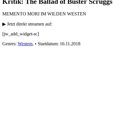
Kritik: The Ballad of Buster Scruggs
MEMENTO MORI IM WILDEN WESTEN
▶ Jetzt direkt streamen auf:
[jw_add_widget-sc]
Genres:
Western
,
•
Startdatum:
16.11.2018