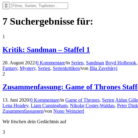
7 Suchergebnisse für:
1
Kritik: Sandman – Staffel 1
20. August 2022
/
0 Kommentare
/
in
Serien
,
Sandman
Boyd Holbrook
Fantasy
,
Mystery
,
Serien
,
Serienkritiken
/
von
Illia Zavelskyi
2
Zusammenfassung: Game of Thrones Staffe
13. Juni 2020
/
0 Kommentare
/
in
Game of Thrones
,
Serien
Aidan Gill
Lena Headey
,
Liam Cunningham
,
Nikolaj Coster-Waldau
,
Peter Dink
Zusammenfassungen
/
von
Nono Weinzierl
Wir frischen dein Gedächtnis auf
3