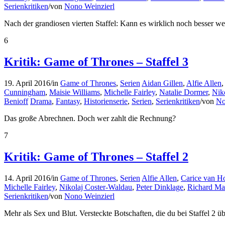
Serienkritiken
/
von
Nono Weinzierl
Nach der grandiosen vierten Staffel: Kann es wirklich noch besser w
6
Kritik: Game of Thrones – Staffel 3
19. April 2016
/
in
Game of Thrones
,
Serien
Aidan Gillen
,
Alfie Allen
Cunningham
,
Maisie Williams
,
Michelle Fairley
,
Natalie Dormer
,
Nik
Benioff
Drama
,
Fantasy
,
Historienserie
,
Serien
,
Serienkritiken
/
von
No
Das große Abrechnen. Doch wer zahlt die Rechnung?
7
Kritik: Game of Thrones – Staffel 2
14. April 2016
/
in
Game of Thrones
,
Serien
Alfie Allen
,
Carice van H
Michelle Fairley
,
Nikolaj Coster-Waldau
,
Peter Dinklage
,
Richard M
Serienkritiken
/
von
Nono Weinzierl
Mehr als Sex und Blut. Versteckte Botschaften, die du bei Staffel 2 ü