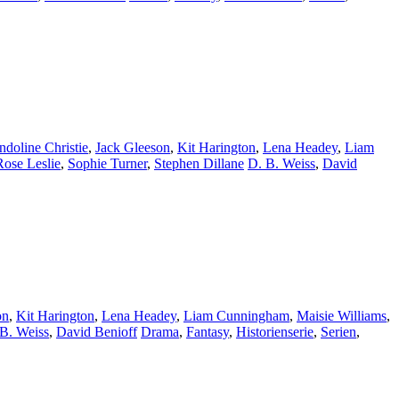
doline Christie
,
Jack Gleeson
,
Kit Harington
,
Lena Headey
,
Liam
Rose Leslie
,
Sophie Turner
,
Stephen Dillane
D. B. Weiss
,
David
on
,
Kit Harington
,
Lena Headey
,
Liam Cunningham
,
Maisie Williams
,
B. Weiss
,
David Benioff
Drama
,
Fantasy
,
Historienserie
,
Serien
,