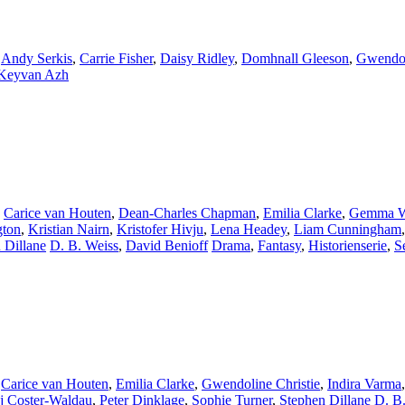
,
Andy Serkis
,
Carrie Fisher
,
Daisy Ridley
,
Domhnall Gleeson
,
Gwendol
Keyvan Azh
,
Carice van Houten
,
Dean-Charles Chapman
,
Emilia Clarke
,
Gemma W
gton
,
Kristian Nairn
,
Kristofer Hivju
,
Lena Headey
,
Liam Cunningham
 Dillane
D. B. Weiss
,
David Benioff
Drama
,
Fantasy
,
Historienserie
,
S
,
Carice van Houten
,
Emilia Clarke
,
Gwendoline Christie
,
Indira Varma
j Coster-Waldau
,
Peter Dinklage
,
Sophie Turner
,
Stephen Dillane
D. B