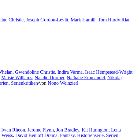
ine Christie
,
Joseph Gordon-Levitt
,
Mark Hamill
,
Tom Hardy
Rian
helan
,
Gwendoline Christie
,
Indira Varma
,
Isaac Hempstead-Wright
,
,
Maisie Williams
,
Natalie Dormer
,
Nathalie Emmanuel
,
Nikolaj
erien
,
Serienkritiken
/
von
Nono Weinzierl
,
Iwan Rheon
,
Jerome Flynn
,
Jon Bradley
,
Kit Harington
,
Lena
. Weiss
,
David Benioff
Drama
,
Fantasy
,
Historienserie
,
Serien
,