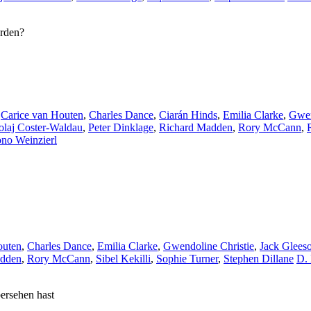
erden?
,
Carice van Houten
,
Charles Dance
,
Ciarán Hinds
,
Emilia Clarke
,
Gwen
olaj Coster-Waldau
,
Peter Dinklage
,
Richard Madden
,
Rory McCann
,
no Weinzierl
outen
,
Charles Dance
,
Emilia Clarke
,
Gwendoline Christie
,
Jack Glees
adden
,
Rory McCann
,
Sibel Kekilli
,
Sophie Turner
,
Stephen Dillane
D. 
bersehen hast