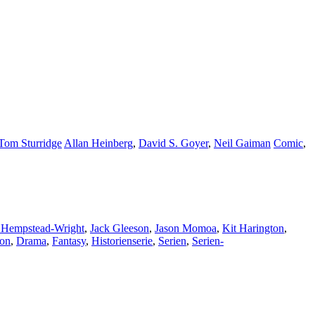
Tom Sturridge
Allan Heinberg
,
David S. Goyer
,
Neil Gaiman
Comic
,
c Hempstead-Wright
,
Jack Gleeson
,
Jason Momoa
,
Kit Harington
,
ion
,
Drama
,
Fantasy
,
Historienserie
,
Serien
,
Serien-