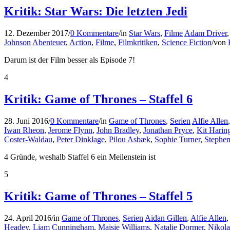
Kritik: Star Wars: Die letzten Jedi
12. Dezember 2017
/
0 Kommentare
/
in
Star Wars
,
Filme
Adam Driver
Johnson
Abenteuer
,
Action
,
Filme
,
Filmkritiken
,
Science Fiction
/
von
Darum ist der Film besser als Episode 7!
4
Kritik: Game of Thrones – Staffel 6
28. Juni 2016
/
0 Kommentare
/
in
Game of Thrones
,
Serien
Alfie Allen
Iwan Rheon
,
Jerome Flynn
,
John Bradley
,
Jonathan Pryce
,
Kit Harin
Coster-Waldau
,
Peter Dinklage
,
Pilou Asbæk
,
Sophie Turner
,
Stephen
4 Gründe, weshalb Staffel 6 ein Meilenstein ist
5
Kritik: Game of Thrones – Staffel 5
24. April 2016
/
in
Game of Thrones
,
Serien
Aidan Gillen
,
Alfie Allen
Headey
,
Liam Cunningham
,
Maisie Williams
,
Natalie Dormer
,
Nikola