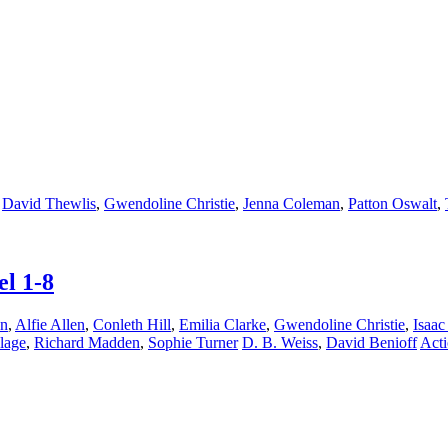
,
David Thewlis
,
Gwendoline Christie
,
Jenna Coleman
,
Patton Oswalt
,
l 1-8
en
,
Alfie Allen
,
Conleth Hill
,
Emilia Clarke
,
Gwendoline Christie
,
Isaa
lage
,
Richard Madden
,
Sophie Turner
D. B. Weiss
,
David Benioff
Act