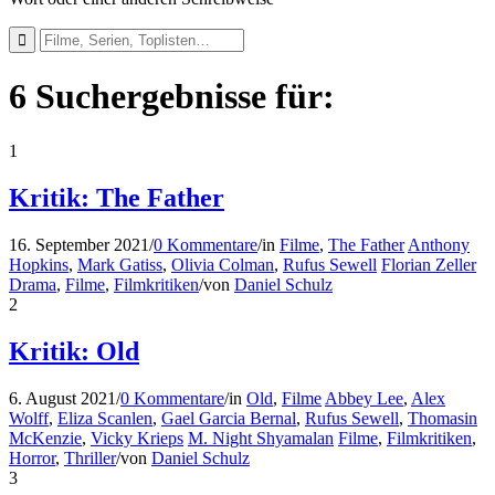
6 Suchergebnisse für:
1
Kritik: The Father
16. September 2021
/
0 Kommentare
/
in
Filme
,
The Father
Anthony
Hopkins
,
Mark Gatiss
,
Olivia Colman
,
Rufus Sewell
Florian Zeller
Drama
,
Filme
,
Filmkritiken
/
von
Daniel Schulz
2
Kritik: Old
6. August 2021
/
0 Kommentare
/
in
Old
,
Filme
Abbey Lee
,
Alex
Wolff
,
Eliza Scanlen
,
Gael Garcia Bernal
,
Rufus Sewell
,
Thomasin
McKenzie
,
Vicky Krieps
M. Night Shyamalan
Filme
,
Filmkritiken
,
Horror
,
Thriller
/
von
Daniel Schulz
3