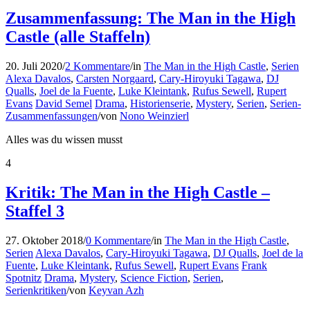
Zusammenfassung: The Man in the High
Castle (alle Staffeln)
20. Juli 2020
/
2 Kommentare
/
in
The Man in the High Castle
,
Serien
Alexa Davalos
,
Carsten Norgaard
,
Cary-Hiroyuki Tagawa
,
DJ
Qualls
,
Joel de la Fuente
,
Luke Kleintank
,
Rufus Sewell
,
Rupert
Evans
David Semel
Drama
,
Historienserie
,
Mystery
,
Serien
,
Serien-
Zusammenfassungen
/
von
Nono Weinzierl
Alles was du wissen musst
4
Kritik: The Man in the High Castle –
Staffel 3
27. Oktober 2018
/
0 Kommentare
/
in
The Man in the High Castle
,
Serien
Alexa Davalos
,
Cary-Hiroyuki Tagawa
,
DJ Qualls
,
Joel de la
Fuente
,
Luke Kleintank
,
Rufus Sewell
,
Rupert Evans
Frank
Spotnitz
Drama
,
Mystery
,
Science Fiction
,
Serien
,
Serienkritiken
/
von
Keyvan Azh