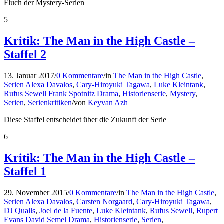
Fluch der Mystery-Serien
5
Kritik: The Man in the High Castle –
Staffel 2
13. Januar 2017
/
0 Kommentare
/
in
The Man in the High Castle
,
Serien
Alexa Davalos
,
Cary-Hiroyuki Tagawa
,
Luke Kleintank
,
Rufus Sewell
Frank Spotnitz
Drama
,
Historienserie
,
Mystery
,
Serien
,
Serienkritiken
/
von
Keyvan Azh
Diese Staffel entscheidet über die Zukunft der Serie
6
Kritik: The Man in the High Castle –
Staffel 1
29. November 2015
/
0 Kommentare
/
in
The Man in the High Castle
,
Serien
Alexa Davalos
,
Carsten Norgaard
,
Cary-Hiroyuki Tagawa
,
DJ Qualls
,
Joel de la Fuente
,
Luke Kleintank
,
Rufus Sewell
,
Rupert
Evans
David Semel
Drama
,
Historienserie
,
Serien
,