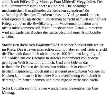
amtlich mit Füßen. Guy Montags Frau Mildred? Weggekürzt. Der
alte Literaturprofessor Faber? Keine Zeit. Die bösartigen
mechanischen Kampfhunde, die Rebellen aufspüren? Zu
aufwändig. Selbst das Überthema, das die Vorlage umklammert,
wird rigoros rausgestrichen. Im Roman herrscht nämlich ein heftiger
Krieg, von dem die Bevölkerung mit Massenmanipulation aber
nichts mitbekommen soll. Kein unbedeutendes Detail – immerhin
wird am Ende des Buches die ganze Stadt mit einer Atombombe
zerstört.
Stattdessen dreht sich
Fahrenheit 451
in seiner Zensurkritik weiter
im Kreis. Das ist zwar alles schön und gut, aber so viel Tiefe erreicht
die Thematik dann doch nicht, dass es 100 Minuten lang trägt. Ja,
ein Loblied auf die Literatur in unserer zunehmend von Videos
geprägten Welt ist schon rühmlich. Und eine Ode an das
freiheitliche Denken des Menschen wirkt auch in einem Film
herrlich inspirierend. Doch mit einer derart gewichtigen Vorlage im
Nacken kann man sich bei einer Romanverfilmung einfach nicht
derartige Freiheiten nehmen und dieselbige so zerhackstückeln.
Sofia Boutella sorgt für einen wunderbares Gegenüber für Guy
Montag.