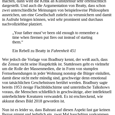
machen, dann wird die Kritik an Kunstzensur sehr offensichtlich
dargestellt. Und auch die Argumentation von Beatty, dass schon
zwei unterschiedliche Meinungen von beispielsweise Philosophen
ausreichen, um eine Gesellschaft zutiefst zu verunsichern und damit
in Aufruhr bringen können, wird sehr prominent und durchaus
nachvollziehbar platziert.
„Your father must’ve been old enough to remember a
time when firemen put fires out instead of starting
them.“
Ein Rebell zu Beatty in
Fahrenheit 451
Wer jedoch die Vorlage von Bradbury kennt, der weiß auch, dass
die Zensur nicht seine Hauptkritik ist. Stattdessen geht es vielmehr
um die Rolle der Massenmedien, die in Form von stumpfen
Fernsehsendungen in jeder Wohnung nonstop die Bürger einlullen,
damit diese nicht mehr mündig sind, geschweige denn emotional
von tatsächlichen Geschehnissen berührt werden. Bradbury sagte
bereits 1953 riesige Flachbildschirme und unterirdische Talkshows
voraus, die Menschen schließlich in geschwätzige, aber intellektuell
unterbelichtete Kreaturen verwandelt. Es ist erschreckend, wie
akkurat dieses Bild 2018 geworden ist.
Nun ist es leider so, dass Bahrani auf diesen Aspekt fast gar keinen
Bezug nimmt und lediglich ein, zwei Mal hauchdünn vorkommen