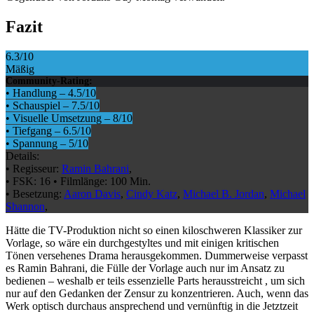
Fazit
6.3
/10
Mäßig
Community-Rating:
•
Handlung
–
4.5
/10
•
Schauspiel
–
7.5
/10
•
Visuelle Umsetzung
–
8
/10
•
Tiefgang
–
6.5
/10
•
Spannung
–
5
/10
Details:
•
Regisseur:
Ramin Bahrani
,
•
FSK:
16
•
Filmlänge:
100 Min.
•
Besetzung:
Aaron Davis
,
Cindy Katz
,
Michael B. Jordan
,
Michael
Shannon
,
Hätte die TV-Produktion nicht so einen kiloschweren Klassiker zur
Vorlage, so wäre ein durchgestyltes und mit einigen kritischen
Tönen versehenes Drama herausgekommen. Dummerweise verpasst
es Ramin Bahrani, die Fülle der Vorlage auch nur im Ansatz zu
bedienen – weshalb er teils essenzielle Parts herausstreicht , um sich
nur auf den Gedanken der Zensur zu konzentrieren. Auch, wenn das
Werk optisch durchaus ansprechend und vernünftig in die Jetztzeit