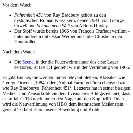
Vor dem Watch
Fahrenheit 451
von Ray Bradbury gehört zu den
dystopischen Roman-Klassikern, neben
1984
von George
Orwell und
Schöne neue Welt
von Aldous Huxley.
Der Stoff wurde bereits 1966 von François Truffaut verfilmt –
unter anderem mit Oskar Werner und Julie Christie in den
Hauptrollen.
Nach dem Watch
Die
Szene
, in der die Feuerwehrmänner das erste Lager
zerstören, ist fast 1:1 gedreht wie in der Verfilmung von 1966.
Es gibt Bücher, die werden immer relevant bleiben. Klassiker wie
George Orwells ‚1984‘ oder ‚Animal Farm‘ gehören ebenso dazu
wie Ray Bradburys ‚Fahrenheit 451‘. Letzterer hat in seiner bissigen
Medien- und Zensurkritik ein derart visionäres Bild gezeichnet, dass
es im Jahr 2018 noch immer den Nagel auf den Kopf trifft. Doch
wird die Neuverfilmung von HBO dem literarischen Meilenstein
gerecht? Erfahrt es in unserer Bewertung und Kritik.