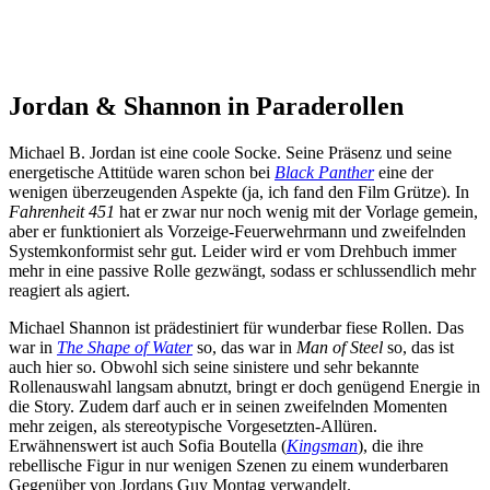
Jordan & Shannon in Paraderollen
Michael B. Jordan ist eine coole Socke. Seine Präsenz und seine
energetische Attitüde waren schon bei
Black Panther
eine der
wenigen überzeugenden Aspekte (ja, ich fand den Film Grütze). In
Fahrenheit 451
hat er zwar nur noch wenig mit der Vorlage gemein,
aber er funktioniert als Vorzeige-Feuerwehrmann und zweifelnden
Systemkonformist sehr gut. Leider wird er vom Drehbuch immer
mehr in eine passive Rolle gezwängt, sodass er schlussendlich mehr
reagiert als agiert.
Michael Shannon ist prädestiniert für wunderbar fiese Rollen. Das
war in
The Shape of Water
so, das war in
Man of Steel
so, das ist
auch hier so. Obwohl sich seine sinistere und sehr bekannte
Rollenauswahl langsam abnutzt, bringt er doch genügend Energie in
die Story. Zudem darf auch er in seinen zweifelnden Momenten
mehr zeigen, als stereotypische Vorgesetzten-Allüren.
Erwähnenswert ist auch Sofia Boutella (
Kingsman
), die ihre
rebellische Figur in nur wenigen Szenen zu einem wunderbaren
Gegenüber von Jordans Guy Montag verwandelt.