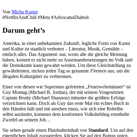
Von
Micha Kunze
#NetflixAndChill #Meta #AdvocatusDiaboli
Darum geht’s
Amerika, in einer unbekannten Zukunft. Jegliche Form von Kunst
und Kultur ist staatlich verboten – Literatur, Musik, Gemälde –
einfach alles. Das Argument: nur, wenn alle die gleiche Meinung
haben, kommt es nicht mehr zu Auseinandersetzungen im Volk und
die Demokratie kann gewahrt werden. Um diese Gleichstellung zu
gewährleisten, rücken jeden Tag so genannte
Firemen
aus, um die
illegalen Kulturgüter zu verbrennen.
Einer von diesen wie Superstars gefeierten „Feuerwehrmänner“ ist
Guy Montag (Michael B. Jordan), der mit seinem Vorgesetzten
Captain Beatty (Michael Shannon) mitunter die größten Erfolge
verzeichnen kann. Doch als Guy das erste Mal ein echtes Buch in
den Händen hält und mit ansehen muss, wie sich eine Rebellin
selbst anzündet, kommen dem konformen Volksliebling ernsthafte
Zweifel an seinem Job…
Sie sehen gerade einen Platzhalterinhalt von
Standard
. Um auf den
eigentlichen Inhalt zuzugreifen, klicken Sie auf den Button unten.