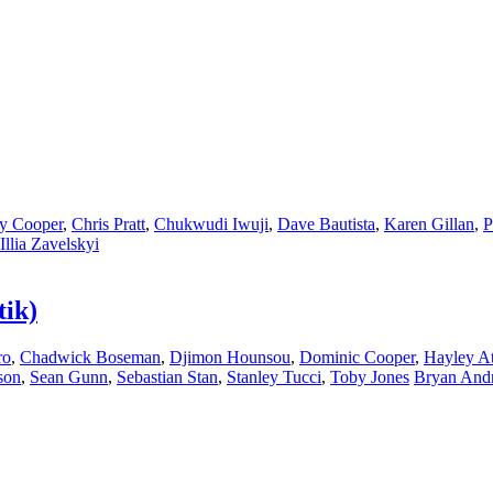
y Cooper
,
Chris Pratt
,
Chukwudi Iwuji
,
Dave Bautista
,
Karen Gillan
,
P
Illia Zavelskyi
tik)
ro
,
Chadwick Boseman
,
Djimon Hounsou
,
Dominic Cooper
,
Hayley A
son
,
Sean Gunn
,
Sebastian Stan
,
Stanley Tucci
,
Toby Jones
Bryan And