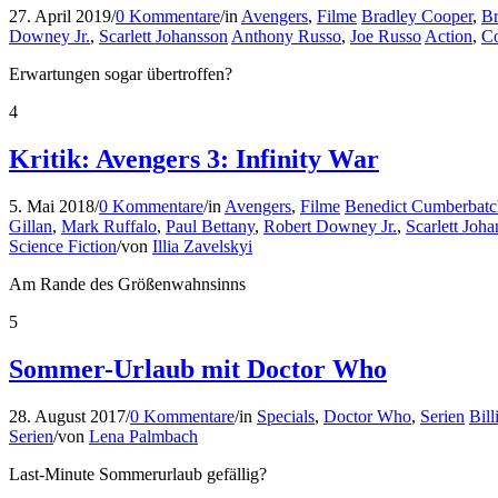
27. April 2019
/
0 Kommentare
/
in
Avengers
,
Filme
Bradley Cooper
,
Br
Downey Jr.
,
Scarlett Johansson
Anthony Russo
,
Joe Russo
Action
,
C
Erwartungen sogar übertroffen?
4
Kritik: Avengers 3: Infinity War
5. Mai 2018
/
0 Kommentare
/
in
Avengers
,
Filme
Benedict Cumberbatc
Gillan
,
Mark Ruffalo
,
Paul Bettany
,
Robert Downey Jr.
,
Scarlett Joh
Science Fiction
/
von
Illia Zavelskyi
Am Rande des Größenwahnsinns
5
Sommer-Urlaub mit Doctor Who
28. August 2017
/
0 Kommentare
/
in
Specials
,
Doctor Who
,
Serien
Bill
Serien
/
von
Lena Palmbach
Last-Minute Sommerurlaub gefällig?