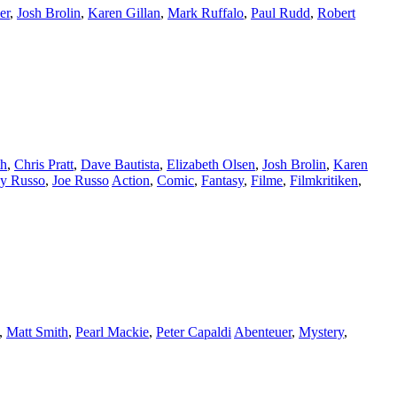
er
,
Josh Brolin
,
Karen Gillan
,
Mark Ruffalo
,
Paul Rudd
,
Robert
th
,
Chris Pratt
,
Dave Bautista
,
Elizabeth Olsen
,
Josh Brolin
,
Karen
y Russo
,
Joe Russo
Action
,
Comic
,
Fantasy
,
Filme
,
Filmkritiken
,
,
Matt Smith
,
Pearl Mackie
,
Peter Capaldi
Abenteuer
,
Mystery
,