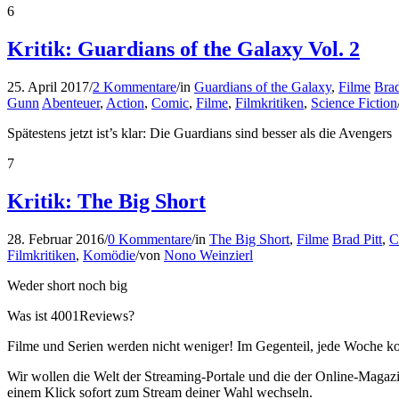
6
Kritik: Guardians of the Galaxy Vol. 2
25. April 2017
/
2 Kommentare
/
in
Guardians of the Galaxy
,
Filme
Bra
Gunn
Abenteuer
,
Action
,
Comic
,
Filme
,
Filmkritiken
,
Science Fiction
Spätestens jetzt ist’s klar: Die Guardians sind besser als die Avengers
7
Kritik: The Big Short
28. Februar 2016
/
0 Kommentare
/
in
The Big Short
,
Filme
Brad Pitt
,
C
Filmkritiken
,
Komödie
/
von
Nono Weinzierl
Weder short noch big
Was ist 4001Reviews?
Filme und Serien werden nicht weniger! Im Gegenteil, jede Woche ko
Wir wollen die Welt der Streaming-Portale und die der Online-Magazi
einem Klick sofort zum Stream deiner Wahl wechseln.