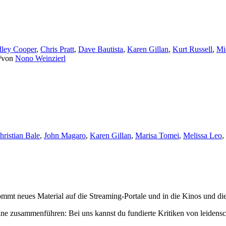
dley Cooper
,
Chris Pratt
,
Dave Bautista
,
Karen Gillan
,
Kurt Russell
,
Mi
/
von
Nono Weinzierl
hristian Bale
,
John Magaro
,
Karen Gillan
,
Marisa Tomei
,
Melissa Leo
,
mmt neues Material auf die Streaming-Portale und in die Kinos und die
ne zusammenführen: Bei uns kannst du fundierte Kritiken von leidensc