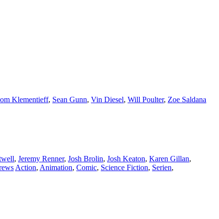
om Klementieff
,
Sean Gunn
,
Vin Diesel
,
Will Poulter
,
Zoe Saldana
twell
,
Jeremy Renner
,
Josh Brolin
,
Josh Keaton
,
Karen Gillan
,
rews
Action
,
Animation
,
Comic
,
Science Fiction
,
Serien
,