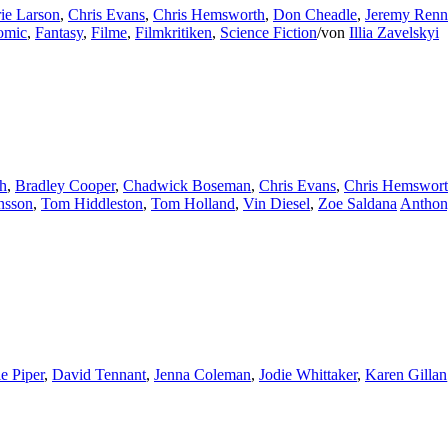
ie Larson
,
Chris Evans
,
Chris Hemsworth
,
Don Cheadle
,
Jeremy Renn
omic
,
Fantasy
,
Filme
,
Filmkritiken
,
Science Fiction
/
von
Illia Zavelskyi
h
,
Bradley Cooper
,
Chadwick Boseman
,
Chris Evans
,
Chris Hemswor
ansson
,
Tom Hiddleston
,
Tom Holland
,
Vin Diesel
,
Zoe Saldana
Anthon
ie Piper
,
David Tennant
,
Jenna Coleman
,
Jodie Whittaker
,
Karen Gillan