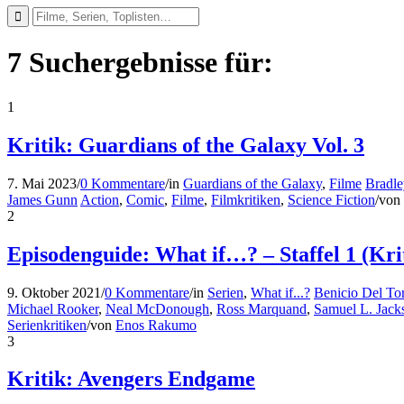
7 Suchergebnisse für:
1
Kritik: Guardians of the Galaxy Vol. 3
7. Mai 2023
/
0 Kommentare
/
in
Guardians of the Galaxy
,
Filme
Bradle
James Gunn
Action
,
Comic
,
Filme
,
Filmkritiken
,
Science Fiction
/
von
2
Episodenguide: What if…? – Staffel 1 (Kri
9. Oktober 2021
/
0 Kommentare
/
in
Serien
,
What if...?
Benicio Del To
Michael Rooker
,
Neal McDonough
,
Ross Marquand
,
Samuel L. Jack
Serienkritiken
/
von
Enos Rakumo
3
Kritik: Avengers Endgame