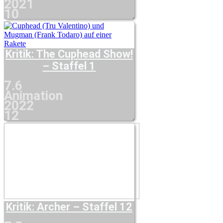
2021
10
Kritik: The Cuphead Show!
– Staffel 1
7.6
Animation
2022
12
Kritik: Archer – Staffel 12