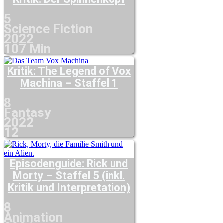
5
Science Fiction
2022
107 Min
Kritik: The Legend of Vox
Machina – Staffel 1
8
Fantasy
2022
12
Episodenguide: Rick und
Morty – Staffel 5 (inkl.
Kritik und Interpretation)
8
Animation