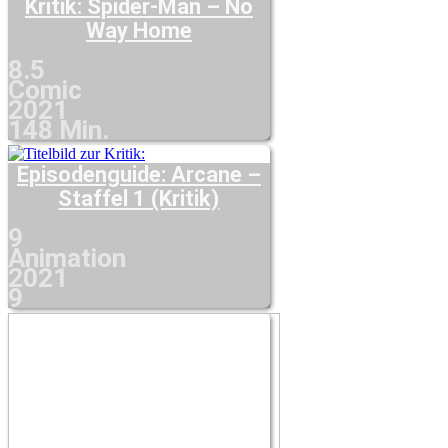
Kritik: Spider-Man – No
Way Home
8.5
Comic
2021
148 Min.
Episodenguide: Arcane –
Staffel 1 (Kritik)
9
Animation
2021
9