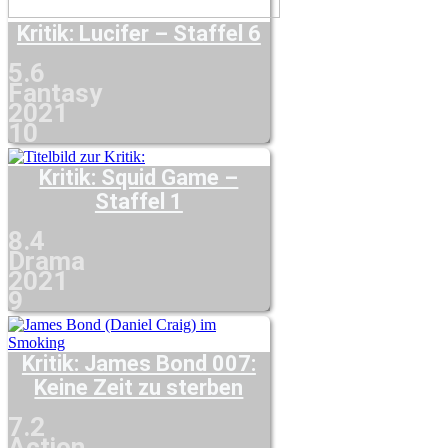
Kritik: Lucifer – Staffel 6
5.6
Fantasy
2021
10
Kritik: Squid Game –
Staffel 1
8.4
Drama
2021
9
Kritik: James Bond 007:
Keine Zeit zu sterben
7.2
Action