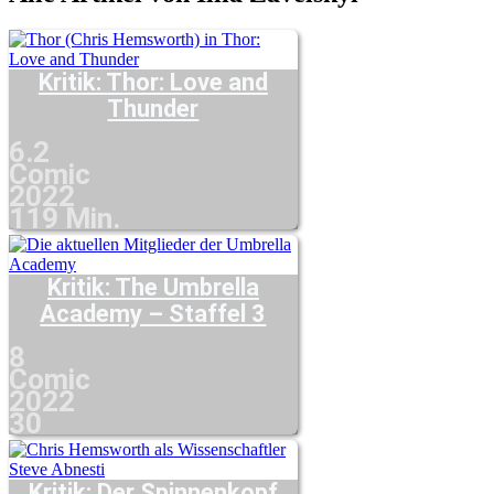
Kritik: Thor: Love and
Thunder
6.2
Comic
2022
119 Min.
Kritik: The Umbrella
Academy – Staffel 3
8
Comic
2022
30
Kritik: Der Spinnenkopf