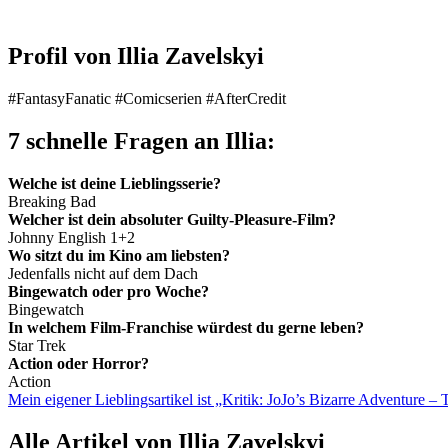
Profil von
Illia Zavelskyi
#FantasyFanatic #Comicserien #AfterCredit
7 schnelle Fragen an Illia:
Welche ist deine Lieblingsserie?
Breaking Bad
Welcher ist dein absoluter Guilty-Pleasure-Film?
Johnny English 1+2
Wo sitzt du im Kino am liebsten?
Jedenfalls nicht auf dem Dach
Bingewatch oder pro Woche?
Bingewatch
In welchem Film-Franchise würdest du gerne leben?
Star Trek
Action oder Horror?
Action
Mein eigener Lieblingsartikel ist „Kritik: JoJo’s Bizarre Adventure – T
Alle Artikel von Illia Zavelskyi