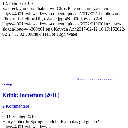
12. Februar 2017
So dreckig und rau haben wir Chris Pine noch nie gesehen!
https://4001reviews.de/wp-content/uploads/2017/02/Titelbild-zur-
Filmkritik-Hell-or-High-Water.jpg
468
800
Keyvan Azh
https://4001reviews.de/wp-content/uploads/2022/01/4001reviews-
slogan-logo-v4-300x61.png
Keyvan Azh
2017-02-12 16:19:15
2022-
02-27 13:32:30
Kritik: Hell or High Water
Ascot Elite Entertainment
Group
Kritik: Imperium (2016)
2 Kommentare
/
6. Dezember 2016
Harry Potter in Springerstiefeln: Kann das gut gehen?
https://4001reviews.de/wp-