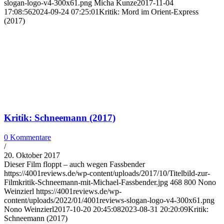
slogan-logo-v4-300x61.png
Micha Kunze
2017-11-04
17:08:56
2024-09-24 07:25:01
Kritik: Mord im Orient-Express
(2017)
Kritik: Schneemann (2017)
0 Kommentare
/
20. Oktober 2017
Dieser Film floppt – auch wegen Fassbender
https://4001reviews.de/wp-content/uploads/2017/10/Titelbild-zur-
Filmkritik-Schneemann-mit-Michael-Fassbender.jpg
468
800
Nono
Weinzierl
https://4001reviews.de/wp-
content/uploads/2022/01/4001reviews-slogan-logo-v4-300x61.png
Nono Weinzierl
2017-10-20 20:45:08
2023-08-31 20:20:09
Kritik:
Schneemann (2017)