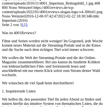
content/uploads/2016/11/4001_Imperium_Beitragsbild_1.jpg
468
800
Nono Weinzierl
https://4001reviews.de/wp-
content/uploads/2022/01/4001reviews-slogan-logo-v4-300x61.png
Nono Weinzierl
2016-12-06 07:42:47
2022-02-22 18:30:34
Kritik:
Imperium (2016)
Seite 2 von 3
1
2
3
Was ist 4001Reviews?
Filme und Serien werden nicht weniger! Im Gegenteil, jede Woche
kommt neues Material auf die Streaming-Portale und in die Kinos
und die Suche nach dem richtigen Titel wird immer schwerer.
Wir wollen die Welt der Streaming-Portale und die der Online-
Magazine zusammenführen: Bei uns kannst du fundierte Kritiken
von leidenschaftlichen Film- und Seriennerds lesen und
anschließend mit nur einem Klick sofort zum Stream deiner Wahl
wechseln.
Wir wünschen dir viel Spaß beim durchstöbern!
1. Inspirierende Listen
Wir helfen dir, den passenden Titel für jeden Abend zu finden und
nutzen hierfür das intuitive System von thematischen Listen, die du